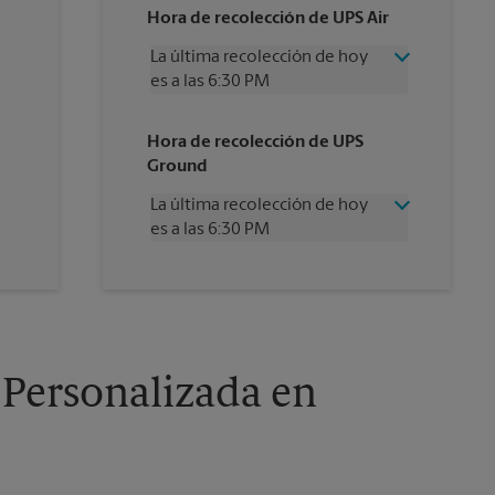
Hora de recolección de UPS Air
La última recolección de hoy
es a las 6:30 PM
Miércoles
6:30 PM
Hora de recolección de UPS
Jueves
6:30 PM
Ground
Viernes
6:30 PM
Sábado
2:00 PM
La última recolección de hoy
Domingo
Sin Recolección
es a las 6:30 PM
Lunes
6:30 PM
Martes
6:30 PM
Miércoles
6:30 PM
Jueves
6:30 PM
Viernes
6:30 PM
Sábado
Sin Recolección
Domingo
Sin Recolección
 Personalizada en
Lunes
6:30 PM
Martes
6:30 PM