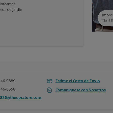
 informes
ros de jardín
Impres
The U
246-9889
Estime el Costo de Envío
246-8558
Comuníquese con Nosotros
4826@theupsstore.com