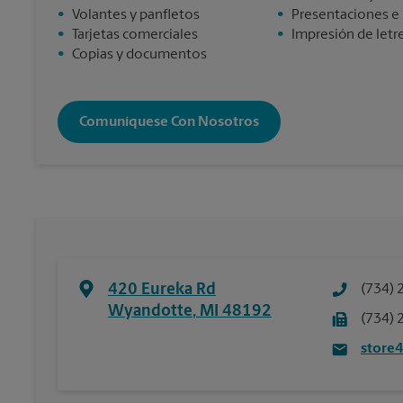
•
Volantes y panfletos
•
Presentaciones e
•
Tarjetas comerciales
•
Impresión de letre
•
Copias y documentos
Comuníquese Con Nosotros
420 Eureka Rd
(734) 
Wyandotte
,
MI
48192
(734) 
store