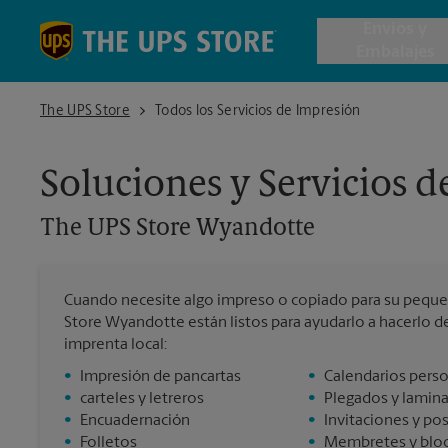
Skip to content
Return to Nav
Envios y
Embalajes
The UPS Store Wyandotte
The UPS Store
Todos los Servicios de Impresión
Envío de 
Soluciones y Servicios 
Cajas de 
The UPS Store
Wyandotte
Servicios 
Cuando necesite algo impreso o copiado para su peque
Envío Inte
Store Wyandotte están listos para ayudarlo a hacerlo de
imprenta local:
•
Impresión de pancartas
•
Calendarios pers
•
carteles y letreros
•
Plegados y lamin
Todos los
•
Encuadernación
•
Invitaciones y po
•
Folletos
•
Membretes y bloc