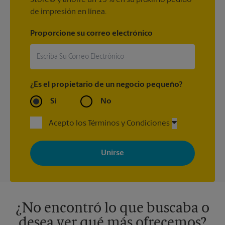
Store® y ahorre un 15 % en su próximo pedido
de impresión en línea.
Proporcione su correo electrónico
¿Es el propietario de un negocio pequeño?
Sí
No
Acepto los Términos y Condiciones
Al registrarse, acepta recibir correos electrónicos de The UPS
Store con noticias, ofertas especiales, promociones y mensajes
adaptados a sus intereses. Puede darse de baja en cualquier
momento. Para más información, consulte nuestra política de
privacidad. Los centros están bajo la titularidad y la gestión
independiente de franquiciados. Varias ofertas pueden estar
disponibles solo en algunos centros participantes. Para más
información, contacte al centro The UPS Store en su ciudad.
¿No encontró lo que buscaba o
desea ver qué más ofrecemos?