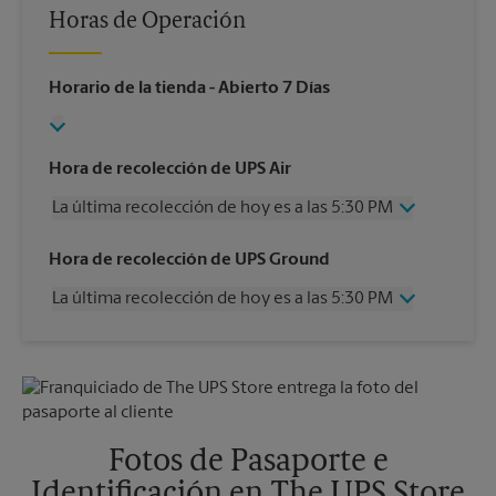
Horas de Operación
Horario de la tienda
- Abierto 7 Días
Hora de recolección de UPS Air
La última recolección de hoy es a las 5:30 PM
Miércoles
5:30 PM
Hora de recolección de UPS Ground
Jueves
5:30 PM
La última recolección de hoy es a las 5:30 PM
Viernes
5:30 PM
Sábado
Sin Recolección
Miércoles
5:30 PM
Domingo
Sin Recolección
Jueves
5:30 PM
Lunes
5:30 PM
Viernes
5:30 PM
Martes
5:30 PM
Sábado
Sin Recolección
Domingo
Sin Recolección
Fotos de Pasaporte e
Lunes
5:30 PM
Identificación en The UPS Store
Martes
5:30 PM