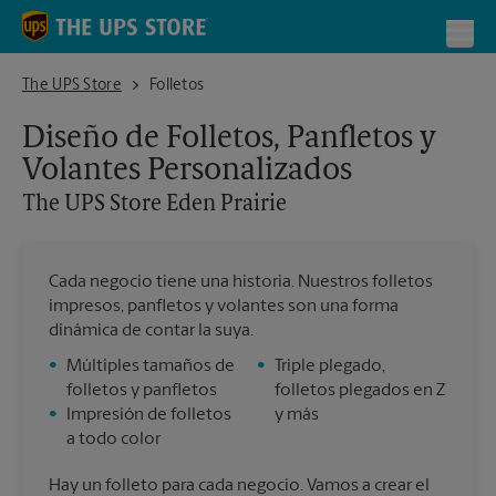
Skip to content
Return to Nav
Toggl
The UPS Store Eden Prairie
The UPS Store
Folletos
Diseño de Folletos, Panfletos y
Volantes Personalizados
The UPS Store
Eden Prairie
Cada negocio tiene una historia. Nuestros folletos
impresos, panfletos y volantes son una forma
dinámica de contar la suya.
•
Múltiples tamaños de
•
Triple plegado,
folletos y panfletos
folletos plegados en Z
•
Impresión de folletos
y más
a todo color
Hay un folleto para cada negocio. Vamos a crear el