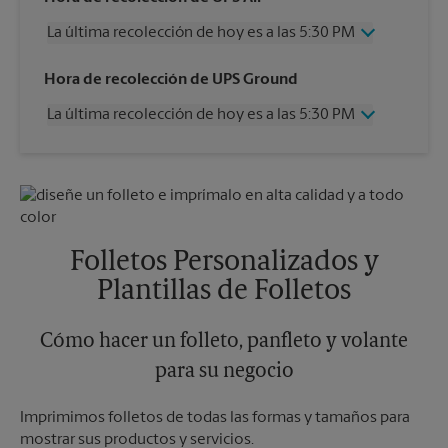
La última recolección de hoy es a las 5:30 PM
Miércoles
5:30 PM
Hora de recolección de UPS Ground
Jueves
5:30 PM
La última recolección de hoy es a las 5:30 PM
Viernes
5:30 PM
Sábado
2:00 PM
Miércoles
5:30 PM
Domingo
Sin Recolección
Jueves
5:30 PM
Lunes
5:30 PM
Viernes
5:30 PM
Martes
5:30 PM
Sábado
Sin Recolección
Domingo
Sin Recolección
Folletos Personalizados y
Lunes
5:30 PM
Plantillas de Folletos
Martes
5:30 PM
Cómo hacer un folleto, panfleto y volante
para su negocio
Imprimimos folletos de todas las formas y tamaños para
mostrar sus productos y servicios.