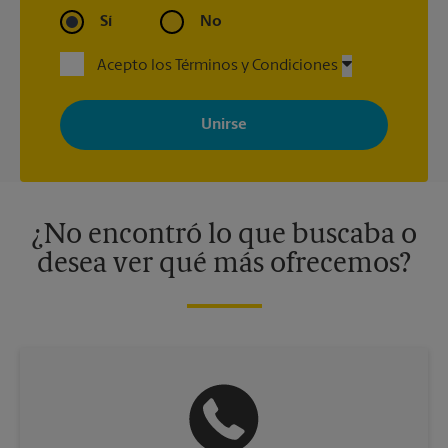
Sí
No
Acepto los Términos y Condiciones
Al registrarse, acepta recibir correos electrónicos de The UPS
Store con noticias, ofertas especiales, promociones y mensajes
adaptados a sus intereses. Puede darse de baja en cualquier
momento. Para más información, consulte nuestra política de
privacidad. Los centros están bajo la titularidad y la gestión
independiente de franquiciados. Varias ofertas pueden estar
disponibles solo en algunos centros participantes. Para más
información, contacte al centro The UPS Store en su ciudad.
¿No encontró lo que buscaba o
desea ver qué más ofrecemos?