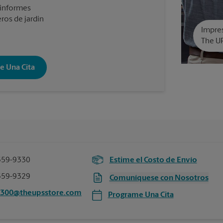
 informes
ros de jardín
Impres
The U
e Una Cita
559-9330
Estime el Costo de Envío
559-9329
Comuníquese con Nosotros
3300@theupsstore.com
Programe Una Cita