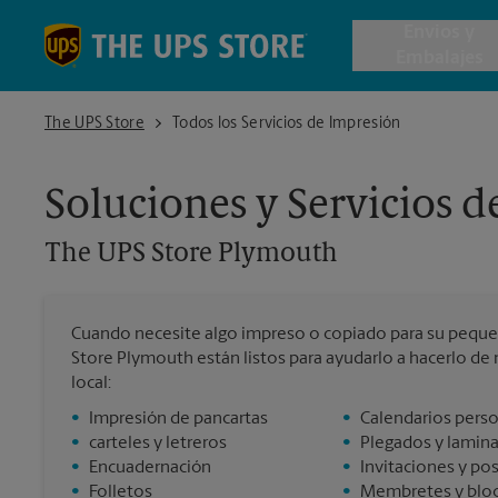
Skip to content
Return to Nav
Envios y
Embalajes
The UPS Store Plymouth
The UPS Store
Todos los Servicios de Impresión
Envío de 
Soluciones y Servicios 
Cajas de 
The UPS Store
Plymouth
Servicios 
Cuando necesite algo impreso o copiado para su peque
Envío Inte
Store Plymouth están listos para ayudarlo a hacerlo de 
local:
•
Impresión de pancartas
•
Calendarios pers
Todos los
•
carteles y letreros
•
Plegados y lamin
•
Encuadernación
•
Invitaciones y po
•
Folletos
•
Membretes y bloc