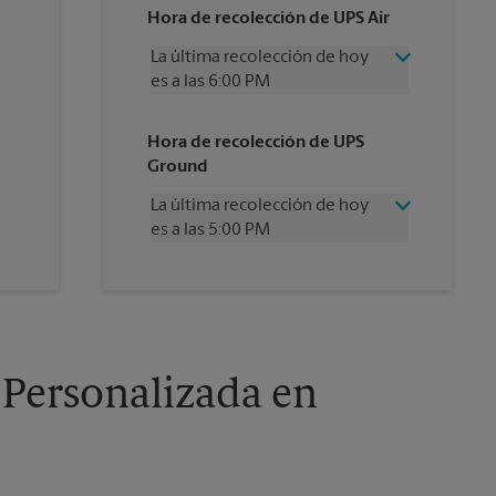
Hora de recolección de UPS Air
La última recolección de hoy
es a las 6:00 PM
Miércoles
6:00 PM
Hora de recolección de UPS
Jueves
6:00 PM
Ground
Viernes
6:00 PM
Sábado
2:30 PM
La última recolección de hoy
Domingo
Sin Recolección
es a las 5:00 PM
Lunes
6:00 PM
Martes
6:00 PM
Miércoles
5:00 PM
Jueves
5:00 PM
Viernes
5:00 PM
Sábado
Sin Recolección
Domingo
Sin Recolección
 Personalizada en
Lunes
5:00 PM
Martes
5:00 PM