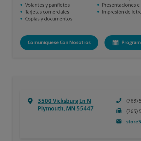
•
Volantes y panfletos
•
Presentaciones e
•
Tarjetas comerciales
•
Impresión de letre
•
Copias y documentos
Comuníquese Con Nosotros
Program
3500 Vicksburg Ln N
(763) 
Plymouth
,
MN
55447
(763) 
store