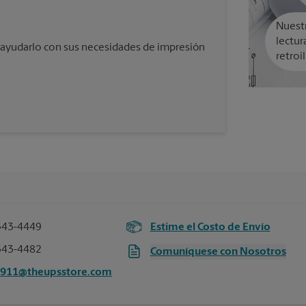
Nuestr
lectur
yudarlo con sus necesidades de impresión
retroi
343-4449
Estime el Costo de Envío
343-4482
Comuníquese con Nosotros
3911@theupsstore.com