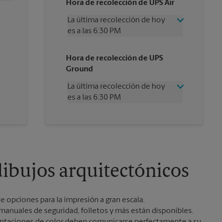
Hora de recolección de UPS Air
La última recolección de hoy
es a las 6:30 PM
Miércoles
6:30 PM
Hora de recolección de UPS
Jueves
6:30 PM
Ground
Viernes
6:30 PM
Sábado
2:30 PM
La última recolección de hoy
Domingo
Sin Recolección
es a las 6:30 PM
Lunes
6:30 PM
Martes
6:30 PM
Miércoles
6:30 PM
Jueves
6:30 PM
Viernes
6:30 PM
Sábado
Sin Recolección
Domingo
Sin Recolección
ibujos arquitectónicos
Lunes
6:30 PM
Martes
6:30 PM
 opciones para la impresión a gran escala.
 manuales de seguridad, folletos y más están disponibles.