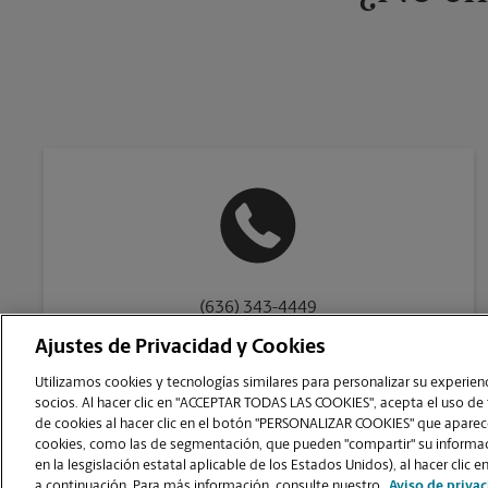
(636) 343-4449
Ajustes de Privacidad y Cookies
Utilizamos cookies y tecnologías similares para personalizar su experienci
socios. Al hacer clic en "ACCEPTAR TODAS LAS COOKIES", acepta el uso de
de cookies al hacer clic en el botón "PERSONALIZAR COOKIES" que aparece
Copyright © 1994-
2026
.
cookies, como las de segmentación, que pueden "compartir" su informaci
The UPS Store
|
Aviso de Privacidad
|
Términos de Uso del Sitio Web
|
en la lesgislación estatal aplicable de los Estados Unidos), al hacer cl
PERSONALIZAR COOKIES
a continuación. Para más información, consulte nuestro
Aviso de priva