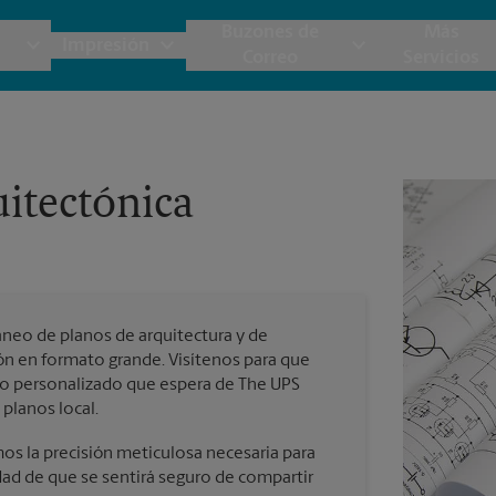
Buzones de
Más
Impresión
Correo
Servicios
UPS
Copias y Documentos
Envío de Carga
Servicios de Buzón
Planos
Notar
itectónica
Embalaje y Envío
Materiales de Marketing
Cajas y Suministros de Mudanza
Papeler
Destru
Correo Directo
Postales
Estime el Costo de Envío
Pancart
Fotos 
Folletos
Impr
aneo de planos de arquitectura y de
Tarjetas Postales
rnacional
Garantía de Embalaje y Envío
ón en formato grande. Visítenos para que
Impr
icio personalizado que espera de The UPS
Tarjetas Comerciales
planos local.
Impr
 Servicios de Envío y Embalaje
os la precisión meticulosa necesaria para
dad de que se sentirá seguro de compartir
Todos los Servicios de Impresión