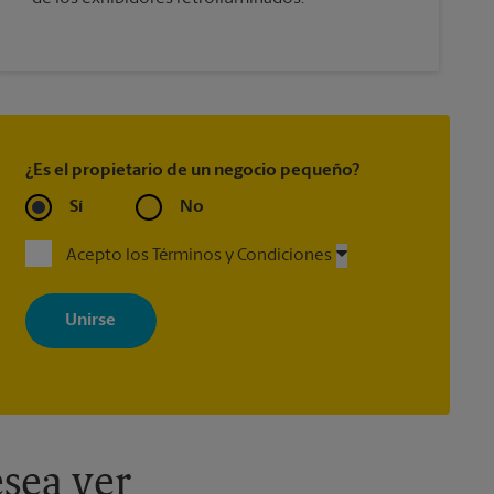
¿Es el propietario de un negocio pequeño?
Sí
No
Acepto los Términos y Condiciones
Al registrarse, acepta recibir correos electrónicos de The UPS Store
con noticias, ofertas especiales, promociones y mensajes
adaptados a sus intereses. Puede darse de baja en cualquier
momento. Para más información, consulte nuestra política de
privacidad. Los centros están bajo la titularidad y la gestión
independiente de franquiciados. Varias ofertas pueden estar
disponibles solo en algunos centros participantes. Para más
información, contacte al centro The UPS Store en su ciudad.
sea ver