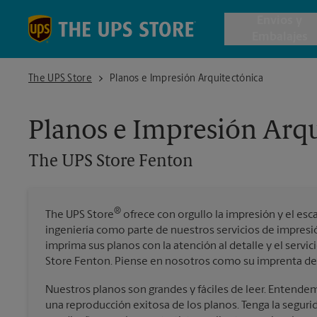
Skip to content
Return to Nav
Envios y
Embalajes
The UPS Store Fenton
The UPS Store
Planos e Impresión Arquitectónica
Envío de 
Planos e Impresión Arqu
Cajas de 
The UPS Store
Fenton
Servicios 
®
The UPS Store
ofrece con orgullo la impresión y el esc
Envío Inte
ingeniería como parte de nuestros servicios de impresi
imprima sus planos con la atención al detalle y el serv
Store Fenton. Piense en nosotros como su imprenta de 
Todos los
Nuestros planos son grandes y fáciles de leer. Entendem
una reproducción exitosa de los planos. Tenga la seguri