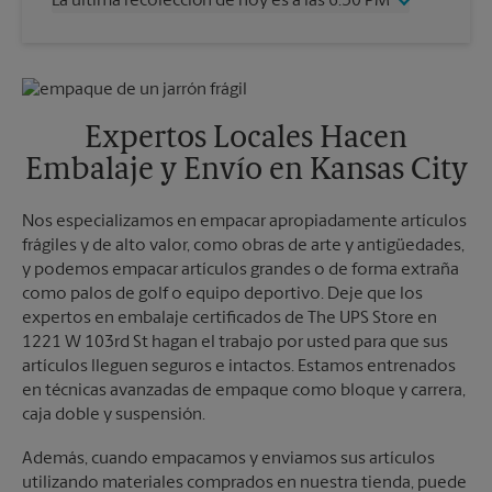
La última recolección de hoy es a las 6:30 PM
Viernes
6:30 PM
Sábado
2:30 PM
Miércoles
6:30 PM
Domingo
Sin Recolección
Jueves
6:30 PM
Lunes
6:30 PM
Viernes
6:30 PM
Martes
6:30 PM
Sábado
Sin Recolección
Expertos Locales Hacen
Domingo
Sin Recolección
Embalaje y Envío en Kansas City
Lunes
6:30 PM
Martes
6:30 PM
Nos especializamos en empacar apropiadamente artículos
frágiles y de alto valor, como obras de arte y antigüedades,
y podemos empacar artículos grandes o de forma extraña
como palos de golf o equipo deportivo. Deje que los
expertos en embalaje certificados de The UPS Store en
1221 W 103rd St hagan el trabajo por usted para que sus
artículos lleguen seguros e intactos. Estamos entrenados
en técnicas avanzadas de empaque como bloque y carrera,
caja doble y suspensión.
Además, cuando empacamos y enviamos sus artículos
utilizando materiales comprados en nuestra tienda, puede