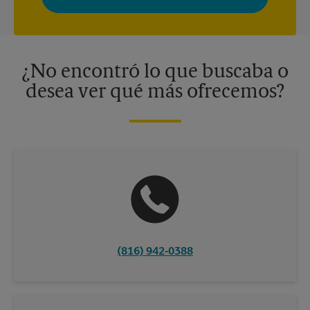
momento. Para más información, consulte nuestra política de
privacidad. Los centros están bajo la titularidad y la gestión
independiente de franquiciados. Varias ofertas pueden estar
disponibles solo en algunos centros participantes. Para más
información, contacte al centro The UPS Store en su ciudad.
¿No encontró lo que buscaba o
desea ver qué más ofrecemos?
(816) 942-0388