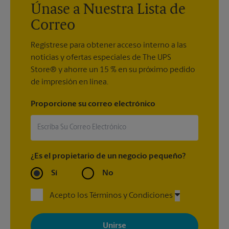
Únase a Nuestra Lista de
Correo
Regístrese para obtener acceso interno a las
noticias y ofertas especiales de The UPS
Store® y ahorre un 15 % en su próximo pedido
de impresión en línea.
Proporcione su correo electrónico
¿Es el propietario de un negocio pequeño?
Sí
No
Acepto los Términos y Condiciones
Al registrarse, acepta recibir correos electrónicos de The UPS
Store con noticias, ofertas especiales, promociones y mensajes
adaptados a sus intereses. Puede darse de baja en cualquier