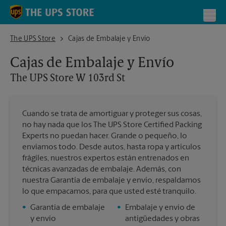
Skip to content
Return to Nav
Toggl
The UPS Store W 103rd St
The UPS Store
Cajas de Embalaje y Envío
Cajas de Embalaje y Envío
The UPS Store
W 103rd St
Cuando se trata de amortiguar y proteger sus cosas,
no hay nada que los The UPS Store Certified Packing
Experts no puedan hacer. Grande o pequeño, lo
enviamos todo. Desde autos, hasta ropa y artículos
frágiles, nuestros expertos están entrenados en
técnicas avanzadas de embalaje. Además, con
nuestra Garantía de embalaje y envío, respaldamos
lo que empacamos, para que usted esté tranquilo.
•
Garantía de embalaje
•
Embalaje y envío de
y envío
antigüedades y obras