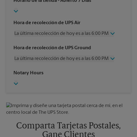
Horario de la tienda
- Abierto 7 Días
Hora de recolección de UPS Air
La última recolección de hoy es a las 6:00 PM
Miércoles
6:00 PM
Hora de recolección de UPS Ground
Jueves
6:00 PM
La última recolección de hoy es a las 6:00 PM
Viernes
6:00 PM
Sábado
12:00 PM
Miércoles
6:00 PM
Notary Hours
Domingo
Sin Recolección
Jueves
6:00 PM
Lunes
6:00 PM
Viernes
6:00 PM
Martes
6:00 PM
Sábado
12:00 PM
Domingo
Sin Recolección
Lunes
6:00 PM
Martes
6:00 PM
Comparta Tarjetas Postales,
Gane Clientes