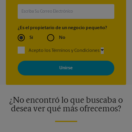
¿Es el propietario de un negocio pequeño?
Sí
No
Acepto los Términos y Condiciones
Al registrarse, acepta recibir correos electrónicos de The UPS
Store con noticias, ofertas especiales, promociones y mensajes
adaptados a sus intereses. Puede darse de baja en cualquier
momento. Para más información, consulte nuestra política de
privacidad. Los centros están bajo la titularidad y la gestión
independiente de franquiciados. Varias ofertas pueden estar
disponibles solo en algunos centros participantes. Para más
información, contacte al centro The UPS Store en su ciudad.
¿No encontró lo que buscaba o
desea ver qué más ofrecemos?