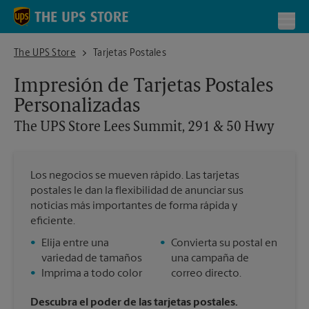
Skip to content
Return to Nav
Toggl
The UPS Store Lees Summit, 291 & 50 Hwy
The UPS Store
Tarjetas Postales
Impresión de Tarjetas Postales
Personalizadas
The UPS Store
Lees Summit, 291 & 50 Hwy
Los negocios se mueven rápido. Las tarjetas
postales le dan la flexibilidad de anunciar sus
noticias más importantes de forma rápida y
eficiente.
•
Elija entre una
•
Convierta su postal en
variedad de tamaños
una campaña de
•
Imprima a todo color
correo directo.
Descubra el poder de las tarjetas postales.