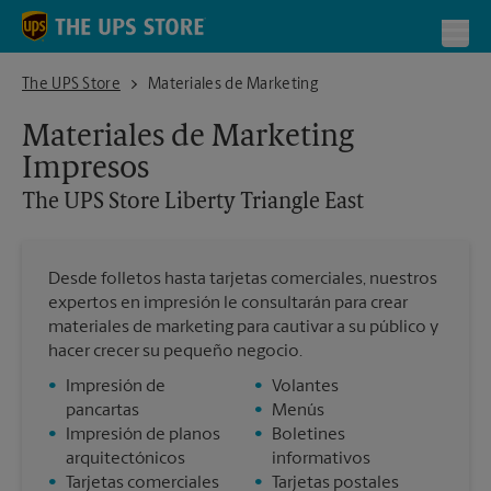
Skip to content
Return to Nav
Toggl
The UPS Store Liberty Triangle East
The UPS Store
Materiales de Marketing
Materiales de Marketing
Impresos
The UPS Store
Liberty Triangle East
Desde folletos hasta tarjetas comerciales, nuestros
expertos en impresión le consultarán para crear
materiales de marketing para cautivar a su público y
hacer crecer su pequeño negocio.
•
Impresión de
•
Volantes
pancartas
•
Menús
•
Impresión de planos
•
Boletines
arquitectónicos
informativos
•
Tarjetas comerciales
•
Tarjetas postales