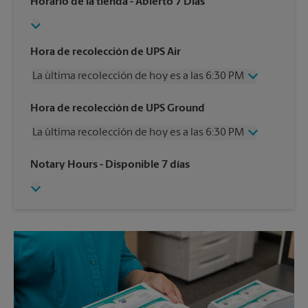
Horario de la tienda
- Abierto 7 Días
Hora de recolección de UPS Air
La última recolección de hoy es a las 6:30 PM
Miércoles
6:30 PM
Hora de recolección de UPS Ground
Jueves
6:30 PM
La última recolección de hoy es a las 6:30 PM
Viernes
6:30 PM
Sábado
2:30 PM
Miércoles
6:30 PM
Notary Hours
- Disponible 7 días
Domingo
Sin Recolección
Jueves
6:30 PM
Lunes
6:30 PM
Viernes
6:30 PM
Martes
6:30 PM
Sábado
Sin Recolección
Domingo
Sin Recolección
Lunes
6:30 PM
Martes
6:30 PM