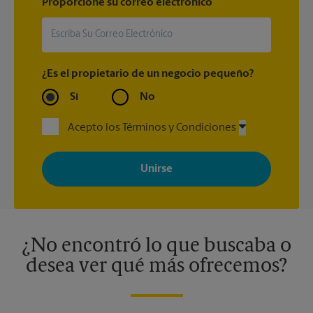
Proporcione su correo electrónico
¿Es el propietario de un negocio pequeño?
Sí
No
Acepto los Términos y Condiciones
Al registrarse, acepta recibir correos electrónicos de The UPS
Store con noticias, ofertas especiales, promociones y mensajes
adaptados a sus intereses. Puede darse de baja en cualquier
momento. Para más información, consulte nuestra política de
privacidad. Los centros están bajo la titularidad y la gestión
independiente de franquiciados. Varias ofertas pueden estar
disponibles solo en algunos centros participantes. Para más
información, contacte al centro The UPS Store en su ciudad.
¿No encontró lo que buscaba o
desea ver qué más ofrecemos?