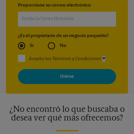
Proporcione su correo electrónico
¿Es el propietario de un negocio pequeño?
Sí
No
Acepto los Términos y Condiciones
Al registrarse, acepta recibir correos electrónicos de The UPS
Store con noticias, ofertas especiales, promociones y mensajes
adaptados a sus intereses. Puede darse de baja en cualquier
momento. Para más información, consulte nuestra política de
privacidad. Los centros están bajo la titularidad y la gestión
independiente de franquiciados. Varias ofertas pueden estar
disponibles solo en algunos centros participantes. Para más
información, contacte al centro The UPS Store en su ciudad.
¿No encontró lo que buscaba o
desea ver qué más ofrecemos?