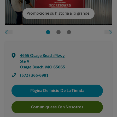
Promocione su historia a lo grande.
4655 Osage Beach Pkwy
Ste A
Osage Beach
,
MO
65065
(573) 365-6991
Página De Inicio De La Tienda
Comuníquese Con Nosotros