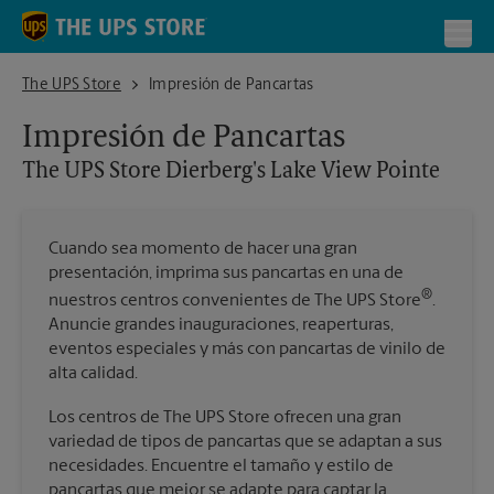
Skip to content
Return to Nav
Toggl
The UPS Store Dierberg's Lake View Pointe
The UPS Store
Impresión de Pancartas
Impresión de Pancartas
The UPS Store
Dierberg's Lake View Pointe
Cuando sea momento de hacer una gran
presentación, imprima sus pancartas en una de
®
nuestros centros convenientes de The UPS Store
.
Anuncie grandes inauguraciones, reaperturas,
eventos especiales y más con pancartas de vinilo de
alta calidad.
Los centros de The UPS Store ofrecen una gran
variedad de tipos de pancartas que se adaptan a sus
necesidades. Encuentre el tamaño y estilo de
pancartas que mejor se adapte para captar la