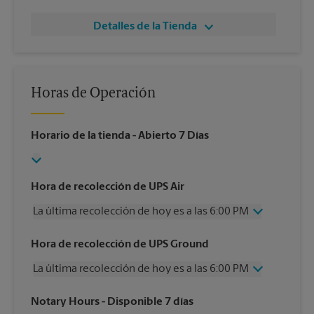
Detalles de la Tienda
Horas de Operación
Horario de la tienda
- Abierto 7 Días
Hora de recolección de UPS Air
La última recolección de hoy es a las 6:00 PM
Miércoles
6:00 PM
Hora de recolección de UPS Ground
Jueves
6:00 PM
La última recolección de hoy es a las 6:00 PM
Viernes
6:00 PM
Sábado
Sin Recolección
Miércoles
6:00 PM
Notary Hours
- Disponible 7 días
Domingo
Sin Recolección