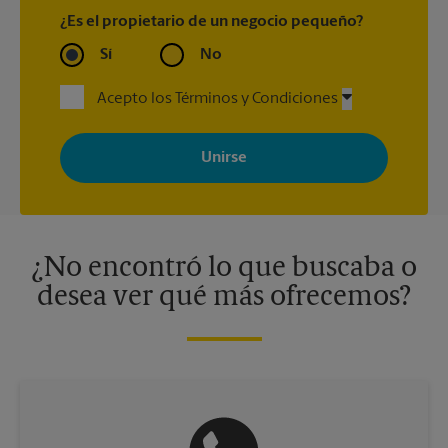
¿Es el propietario de un negocio pequeño?
Sí
No
Acepto los Términos y Condiciones
Al registrarse, acepta recibir correos electrónicos de The UPS
Store con noticias, ofertas especiales, promociones y mensajes
adaptados a sus intereses. Puede darse de baja en cualquier
momento. Para más información, consulte nuestra política de
privacidad. Los centros están bajo la titularidad y la gestión
independiente de franquiciados. Varias ofertas pueden estar
disponibles solo en algunos centros participantes. Para más
información, contacte al centro The UPS Store en su ciudad.
¿No encontró lo que buscaba o
desea ver qué más ofrecemos?