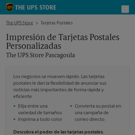
Skip to content
Return to Nav
Toggl
The UPS Store Pascagoula
The UPS Store
Tarjetas Postales
Impresión de Tarjetas Postales
Personalizadas
The UPS Store
Pascagoula
Los negocios se mueven rápido. Las tarjetas
postales le dan la flexibilidad de anunciar sus
noticias más importantes de forma rápida y
eficiente.
•
Elija entre una
•
Convierta su postal en
variedad de tamaños
una campaña de
•
Imprima a todo color
correo directo.
Descubra el poder de las tarjetas postales.