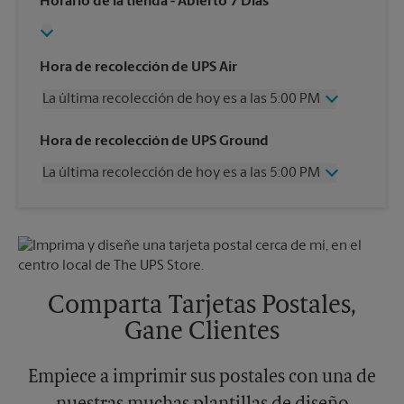
Horario de la tienda
- Abierto 7 Días
Hora de recolección de UPS Air
La última recolección de hoy es a las 5:00 PM
Miércoles
5:00 PM
Hora de recolección de UPS Ground
Jueves
5:00 PM
La última recolección de hoy es a las 5:00 PM
Viernes
5:00 PM
Sábado
11:00 AM
Miércoles
5:00 PM
Domingo
Sin Recolección
Jueves
5:00 PM
Lunes
5:00 PM
Viernes
5:00 PM
Martes
5:00 PM
Sábado
Sin Recolección
Domingo
Sin Recolección
Comparta Tarjetas Postales,
Lunes
5:00 PM
Gane Clientes
Martes
5:00 PM
Empiece a imprimir sus postales con una de