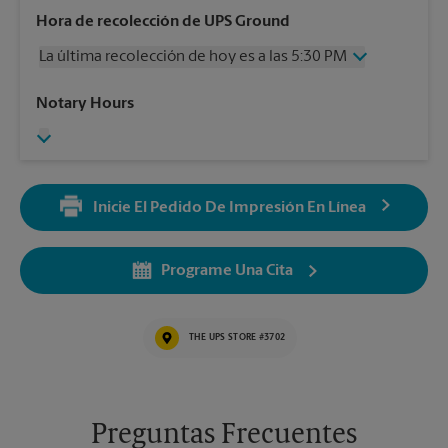
Miércoles
5:30 PM
Hora de recolección de UPS Ground
Jueves
5:30 PM
La última recolección de hoy es a las 5:30 PM
Viernes
5:30 PM
Sábado
11:30 AM
Miércoles
5:30 PM
Notary Hours
Domingo
Sin Recolección
Jueves
5:30 PM
Lunes
5:30 PM
Viernes
5:30 PM
Martes
5:30 PM
Sábado
Sin Recolección
Domingo
Sin Recolección
Inicie El Pedido De Impresión En Línea
Lunes
5:30 PM
Martes
5:30 PM
Programe Una Cita
THE UPS STORE #3702
Preguntas Frecuentes