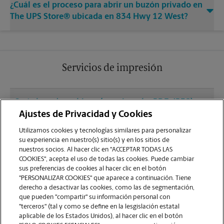
¿Cuál es el proceso para abrir un buzón privado en
The UPS Store® ubicada en 834 Hwy 12 West?
Servicios de impresión
¿Qué clase de archivos (por ejemplo, PDF, JPEG)
debo usar para enviar a imprimir documentos en
Ajustes de Privacidad y Cookies
la sucursal de Starkville?
Utilizamos cookies y tecnologías similares para personalizar
su experiencia en nuestro(s) sitio(s) y en los sitios de
nuestros socios. Al hacer clic en "ACCEPTAR TODAS LAS
¿Puedo terminar un trabajo de impresión
COOKIES", acepta el uso de todas las cookies. Puede cambiar
(laminado, encuadernado o engrapado) en la
sus preferencias de cookies al hacer clic en el botón
sucursal ubicada en 834 Hwy 12 West?
"PERSONALIZAR COOKIES" que aparece a continuación. Tiene
derecho a desactivar las cookies, como las de segmentación,
que pueden "compartir" su información personal con
¿La sucursal de Starkville ofrece servicios de
"terceros" (tal y como se define en la lesgislación estatal
impresión de gran formato como pancartas,
aplicable de los Estados Unidos), al hacer clic en el botón