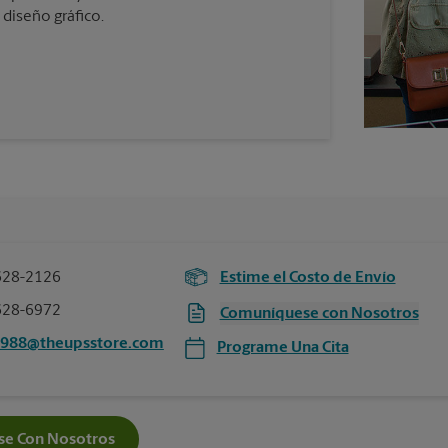
 diseño gráfico.
628-2126
Estime el Costo de Envío
628-6972
Comuníquese con Nosotros
5988@theupsstore.com
Programe Una Cita
e Con Nosotros