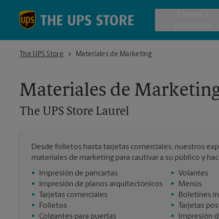
Skip to content
Return to Nav
Envios y
Embalajes
The UPS Store Laurel
The UPS Store
Materiales de Marketing
Envío de 
Materiales de Marketin
Cajas de 
The UPS Store
Laurel
Servicios 
Desde folletos hasta tarjetas comerciales, nuestros exp
Envío Inte
materiales de marketing para cautivar a su público y ha
•
Impresión de pancartas
•
Volantes
•
Impresión de planos arquitectónicos
•
Menús
•
Tarjetas comerciales
•
Boletines i
Todos los
•
Folletos
•
Tarjetas pos
•
Colgantes para puertas
•
Impresión d