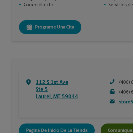
•
Correo directo
•
Servicios de
Programe Una Cita
112 S 1st Ave
(406) 
Ste 5
(406) 
Laurel
,
MT
59044
store
Página De Inicio De La Tienda
Comuníques