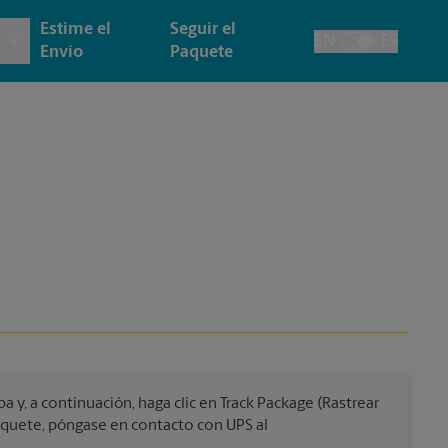
Estime el
Seguir el
EN
ES
Alternar el idiom
Envío
Paquete
 e Impresión Arquitectónica
y
Cuentas de la Casa
ía y Tarjetas
cción
Envío de Faxes y Escaneos
as, Carteles y Letreros
de Pasaporte
esión de Pancartas
esión de Carteles
esión de Letreros
y, a continuación, haga clic en Track Package (Rastrear
paquete, póngase en contacto con UPS al