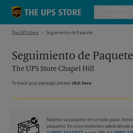
Skip to content
Return to Nav
Envios y
Embalajes
The UPS Store Chapel Hill
The UPS Store
Seguimiento de Paquete
Envío de 
Seguimiento de Paquet
Cajas de 
The UPS Store
Chapel Hill
Servicios 
To track your package please
click here
.
Envío Inte
Todos los
Rastree su paquete en un solo paso. Intro
paquete). En unos instantes sabrá dónde e