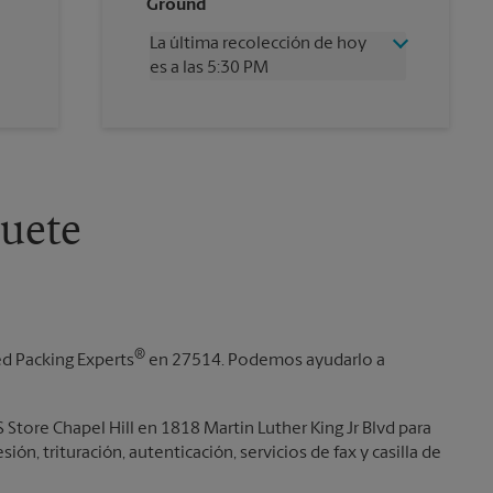
Ground
Viernes
5:30 PM
Sábado
2:30 PM
La última recolección de hoy
Domingo
Sin Recolección
es a las 5:30 PM
Lunes
5:30 PM
Martes
5:30 PM
Miércoles
5:30 PM
Jueves
5:30 PM
Viernes
5:30 PM
Sábado
Sin Recolección
Domingo
Sin Recolección
uete
Lunes
5:30 PM
Martes
5:30 PM
®
ed Packing Experts
en 27514. Podemos ayudarlo a
 Store Chapel Hill en 1818 Martin Luther King Jr Blvd para
ón, trituración, autenticación, servicios de fax y casilla de