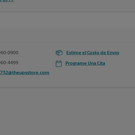
75-8777
.
960-0900
Estime el Costo de Envío
960-4499
Programe Una Cita
3732@theupsstore.com