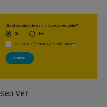
¿Es el propietario de un negocio pequeño?
Sí
No
Acepto los Términos y Condiciones
Al registrarse, acepta recibir correos electrónicos de The UPS Store
con noticias, ofertas especiales, promociones y mensajes
adaptados a sus intereses. Puede darse de baja en cualquier
momento. Para más información, consulte nuestra política de
privacidad. Los centros están bajo la titularidad y la gestión
independiente de franquiciados. Varias ofertas pueden estar
disponibles solo en algunos centros participantes. Para más
información, contacte al centro The UPS Store en su ciudad.
sea ver