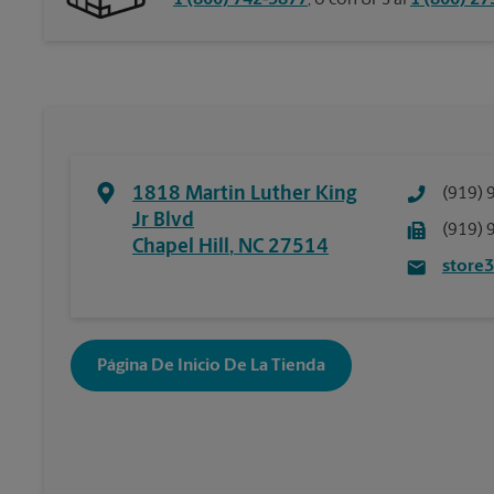
1 (800) 742-5877
, o con UPS al
1 (800) 2
1818 Martin Luther King
(919) 
Jr Blvd
(919) 
Chapel Hill
,
NC
27514
store
Página De Inicio De La Tienda