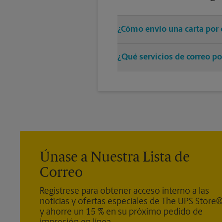
¿Cómo envío una carta por 
Solo entregue su sobre con el 
¿Qué servicios de correo po
resto.
Ofrecemos correo medido, sellos
®
Door Direct Mail - Retail
, Medi
®
Mail Express International
, Pr
de los servicios de paquetes), Ce
Únase a Nuestra Lista de
Correo
Regístrese para obtener acceso interno a las
noticias y ofertas especiales de The UPS Store
y ahorre un 15 % en su próximo pedido de