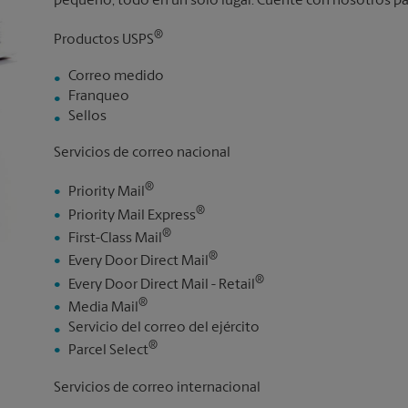
pequeño, todo en un solo lugar. Cuente con nosotros par
®
Productos USPS
Correo medido
Franqueo
Sellos
Servicios de correo nacional
®
Priority Mail
®
Priority Mail Express
®
First-Class Mail
®
Every Door Direct Mail
®
Every Door Direct Mail - Retail
®
Media Mail
Servicio del correo del ejército
®
Parcel Select
Servicios de correo internacional