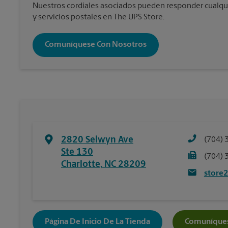
Nuestros cordiales asociados pueden responder cualqu
y servicios postales en The UPS Store.
Comuníquese Con Nosotros
2820 Selwyn Ave
(704) 
Ste 130
(704) 
Charlotte
,
NC
28209
store
Página De Inicio De La Tienda
Comuníques