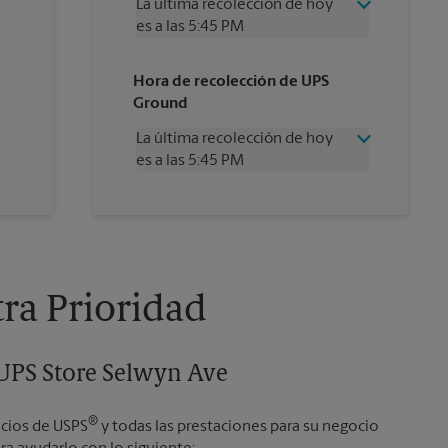
La última recolección de hoy
es a las 5:45 PM
Miércoles
5:45 PM
Hora de recolección de UPS
Jueves
5:45 PM
Ground
Viernes
5:45 PM
Sábado
1:45 PM
La última recolección de hoy
Domingo
Sin Recolección
es a las 5:45 PM
Lunes
5:45 PM
Martes
5:45 PM
Miércoles
5:45 PM
Jueves
5:45 PM
Viernes
5:45 PM
Sábado
Sin Recolección
Domingo
Sin Recolección
tra Prioridad
Lunes
5:45 PM
Martes
5:45 PM
 UPS Store Selwyn Ave
®
icios de USPS
y todas las prestaciones para su negocio