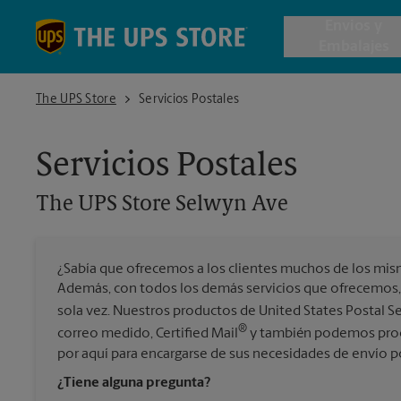
Skip to content
Return to Nav
Envios y
Embalajes
The UPS Store Selwyn Ave
The UPS Store
Servicios Postales
Envío de 
Servicios Postales
Cajas de 
The UPS Store
Selwyn Ave
Servicios 
¿Sabía que ofrecemos a los clientes muchos de los mis
Envío Inte
Además, con todos los demás servicios que ofrecemos,
sola vez. Nuestros productos de United States Postal S
®
correo medido, Certified Mail
y también podemos proce
por aquí para encargarse de sus necesidades de envío p
Todos los
¿Tiene alguna pregunta?