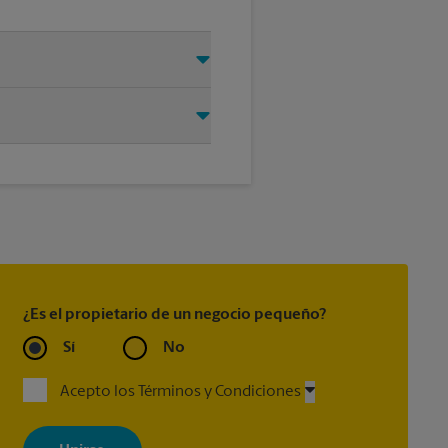
permítanos encargarnos del
®
Every Door Direct Mail
, Every
®
 Express Guaranteed
, Priority
®
king
(incluido con la mayoría
¿Es el propietario de un negocio pequeño?
Sí
No
Acepto los Términos y Condiciones
Al registrarse, acepta recibir correos electrónicos de The UPS Store
con noticias, ofertas especiales, promociones y mensajes