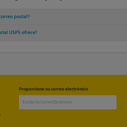
correo postal?
franqueo adecuado a un asociado en este centro de The UPS Store y 
stal USPS ofrece?
®
®
®
 postales, Priority Mail
, Priority Mail Express
, First-Class Mail
, 
®
®
a Mail
, Entrega del correo postal del ejército, Parcel Select
, Global
®
®
®
iority Mail International
, First-Class Mail
International
, USPS Trac
®
rtified Mail
y acuse de recibo.
Proporcione su correo electrónico
®