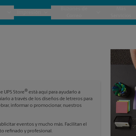
Buzones de
Más
Impresión
Correo
Servicios
UPS
Copias y Documentos
Envío de Carga
Servicios de Buzón
Planos
Notar
Embalaje y Envío
Materiales de Marketing
Cajas y Suministros de Mudanza
Papeler
Destru
Correo Directo
Postales
Estime el Costo de Envío
Pancart
Fotos 
Folletos
Impr
®
he UPS Store
está aquí para ayudarlo a
Tarjetas Postales
rnacional
Garantía de Embalaje y Envío
arlo a través de los diseños de letreros para
Impr
ebrar, informar o promocionar, nuestros
Tarjetas Comerciales
Impr
 Servicios de Envío y Embalaje
blicitar eventos y mucho más. Facilitan el
to refinado y profesional.
Todos los Servicios de Impresión