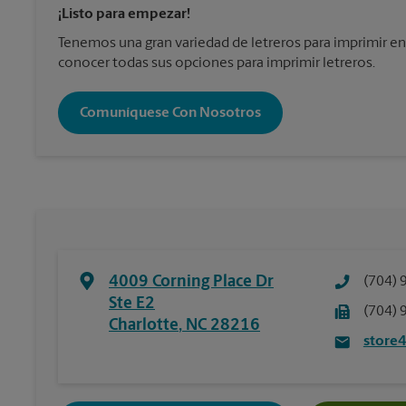
¡Listo para empezar!
Tenemos una gran variedad de letreros para imprimir en
conocer todas sus opciones para imprimir letreros.
Comuníquese Con Nosotros
4009 Corning Place Dr
(704) 
Ste E2
(704) 
Charlotte
,
NC
28216
store