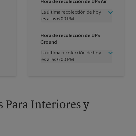
Hora de recolección de UPS Air
La última recolección de hoy
es a las 6:00 PM
Miércoles
6:00 PM
Hora de recolección de UPS
Jueves
6:00 PM
Ground
Viernes
6:00 PM
Sábado
2:00 PM
La última recolección de hoy
Domingo
Sin Recolección
es a las 6:00 PM
Lunes
6:00 PM
Martes
6:00 PM
Miércoles
6:00 PM
Jueves
6:00 PM
Viernes
6:00 PM
Sábado
Sin Recolección
Domingo
Sin Recolección
 Para Interiores y
Lunes
6:00 PM
Martes
6:00 PM