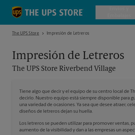
Skip to content
Return to Nav
Envios y
Embalajes
The UPS Store Riverbend Village
The UPS Store
Impresión de Letreros
Envío de 
Impresión de Letreros
Cajas de 
The UPS Store
Riverbend Village
Servicios 
Tiene algo que decir y el equipo de su centro local de T
Envío Inte
decirlo. Nuestro equipo está siempre disponible para gui
una variedad de ocasiones. Ya sea que desee atraer, cel
diseños de letreros dejan su huella.
Todos los
Los letreros se pueden utilizar para promover ventas, pu
aumento de la visibilidad y dan a las empresas un aspec