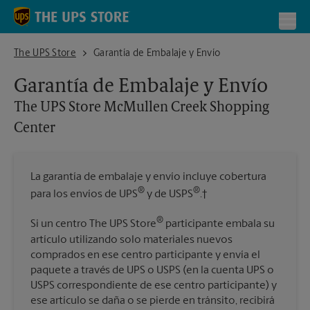
Skip to content
Return to Nav
Toggl
The UPS Store McMullen Creek Shopping Center
The UPS Store
Garantía de Embalaje y Envío
Garantía de Embalaje y Envío
The UPS Store
McMullen Creek Shopping
Center
La garantía de embalaje y envío incluye cobertura
®
®
para los envíos de UPS
y de USPS
.†
®
Si un centro The UPS Store
participante embala su
artículo utilizando solo materiales nuevos
comprados en ese centro participante y envía el
paquete a través de UPS o USPS (en la cuenta UPS o
USPS correspondiente de ese centro participante) y
ese artículo se daña o se pierde en tránsito, recibirá