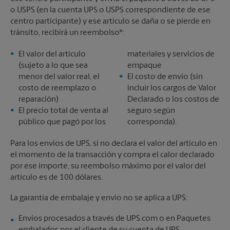
o USPS (en la cuenta UPS o USPS correspondiente de ese
centro participante) y ese artículo se daña o se pierde en
tránsito, recibirá un reembolso*:
El valor del artículo
materiales y servicios de
(sujeto a lo que sea
empaque
menor del valor real, el
El costo de envío (sin
costo de reemplazo o
incluir los cargos de Valor
reparación)
Declarado o los costos de
El precio total de venta al
seguro según
público que pagó por los
corresponda).
Para los envíos de UPS, si no declara el valor del artículo en
el momento de la transacción y compra el calor declarado
por ese importe, su reembolso máximo por el valor del
artículo es de 100 dólares.
La garantía de embalaje y envío no se aplica a UPS:
Envíos procesados a través de UPS.com o en Paquetes