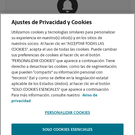
Ajustes de Privacidad y Cookies
COMUNÍQUESE CON NOSOTROS
Utilizamos cookies y tecnologías similares para personalizar
su experiencia en nuestro(s) sitio(s) y en los sitios de
nuestros socios. Al hacer clic en "ACCEPTAR TODAS LAS
COOKIES", acepta el uso de todas las cookies. Puede cambiar
sus preferencias de cookies al hacer clic en el botón
"PERSONALIZAR COOKIES" que aparece a continuación. Tiene
derecho a desactivar las cookies, como las de segmentación,
que pueden "compartir" su información personal con
"terceros" (tal y como se define en la lesgislación estatal
aplicable de los Estados Unidos), al hacer clic en el botón
"SOLO COOKIES ESENCIALES" que aparece a continuación.
VER LA PÁGINA DE LA TIENDA
Para más información, consulte nuestro
Aviso de
privacidad
PERSONALIZAR COOKIES
SOLO COOKIES ESENCIALES
Copyright © 1994-
2026
.