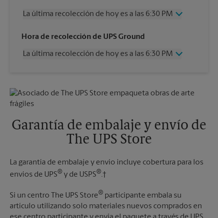
La última recolección de hoy es a las 6:30 PM
Miércoles
6:30 PM
Hora de recolección de UPS Ground
Jueves
6:30 PM
La última recolección de hoy es a las 6:30 PM
Viernes
6:30 PM
Sábado
2:30 PM
Miércoles
6:30 PM
Domingo
Sin Recolección
Jueves
6:30 PM
Lunes
6:30 PM
Viernes
6:30 PM
Martes
6:30 PM
Sábado
Sin Recolección
Domingo
Sin Recolección
Garantía de embalaje y envío de
Lunes
6:30 PM
The UPS Store
Martes
6:30 PM
La garantía de embalaje y envío incluye cobertura para los
®
®
envíos de UPS
y de USPS
.†
®
Si un centro The UPS Store
participante embala su
artículo utilizando solo materiales nuevos comprados en
ese centro participante y envía el paquete a través de UPS