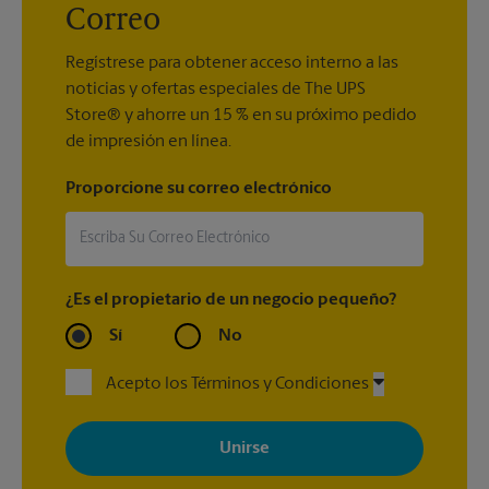
Correo
Regístrese para obtener acceso interno a las
noticias y ofertas especiales de The UPS
Store® y ahorre un 15 % en su próximo pedido
de impresión en línea.
Proporcione su correo electrónico
¿Es el propietario de un negocio pequeño?
Sí
No
Acepto los Términos y Condiciones
Al registrarse, acepta recibir correos electrónicos de The UPS
Store con noticias, ofertas especiales, promociones y mensajes
adaptados a sus intereses. Puede darse de baja en cualquier
momento. Para más información, consulte nuestra política de
privacidad. Los centros están bajo la titularidad y la gestión