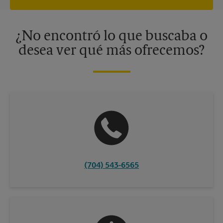
independiente de franquiciados. Varias ofertas pueden estar
disponibles solo en algunos centros participantes. Para más
información, contacte al centro The UPS Store en su ciudad.
¿No encontró lo que buscaba o
desea ver qué más ofrecemos?
(704) 543-6565