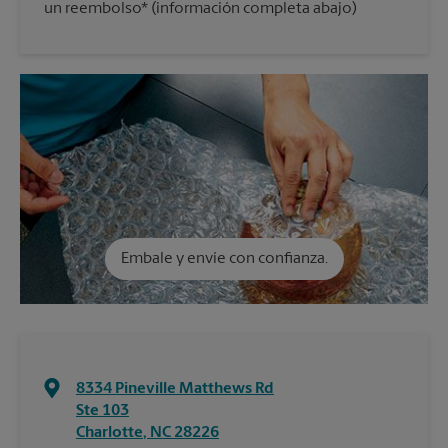
un reembolso* (información completa abajo)
Embale y envíe con confianza.
8334 Pineville Matthews Rd
Ste 103
Charlotte
,
NC
28226