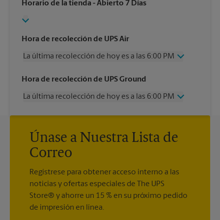
Horario de la tienda
- Abierto 7 Días
Hora de recolección de UPS Air
La última recolección de hoy es a las 6:00 PM
Miércoles
6:00 PM
Hora de recolección de UPS Ground
Jueves
6:00 PM
La última recolección de hoy es a las 6:00 PM
Viernes
6:00 PM
Sábado
4:00 PM
Miércoles
6:00 PM
Domingo
Sin Recolección
Jueves
6:00 PM
Lunes
6:00 PM
Únase a Nuestra Lista de
Viernes
6:00 PM
Martes
6:00 PM
Sábado
Sin Recolección
Correo
Domingo
Sin Recolección
Lunes
6:00 PM
Regístrese para obtener acceso interno a las
Martes
6:00 PM
noticias y ofertas especiales de The UPS
Store® y ahorre un 15 % en su próximo pedido
de impresión en línea.