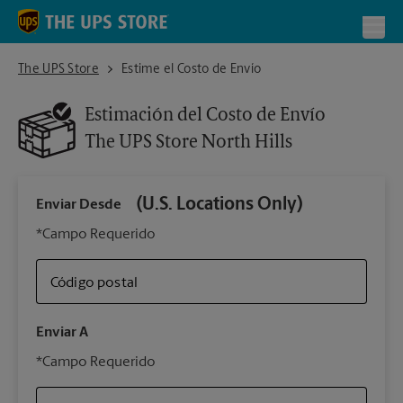
Skip to content
Return to Nav
Toggl
The UPS Store North Hills
The UPS Store
Estime el Costo de Envío
Estimación del Costo de Envío
The UPS Store
North Hills
(U.S. Locations Only)
Enviar Desde
Infor
*Campo Requerido
Código postal
Tipo 
Enviar A
Su 
*Campo Requerido
nues
The 