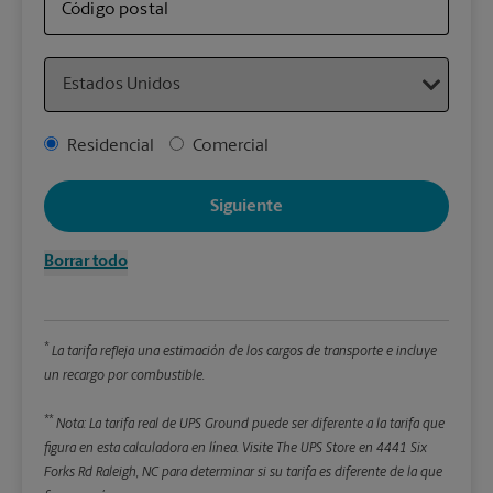
sus 
Código postal
Country
Detal
*Cam
Address Type
Residencial
Comercial
Redon
enter
Siguiente
Pe
Borrar todo
Lon
*
La tarifa refleja una estimación de los cargos de transporte e incluye
An
un recargo por combustible.
**
Alt
Nota: La tarifa real de UPS Ground puede ser diferente a la tarifa que
figura en esta calculadora en línea.
Visite The UPS Store en 4441 Six
Forks Rd Raleigh, NC para determinar si su tarifa es diferente de la que