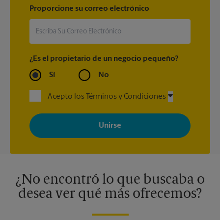
Proporcione su correo electrónico
¿Es el propietario de un negocio pequeño?
Sí
No
Acepto los Términos y Condiciones
Al registrarse, acepta recibir correos electrónicos de The UPS
Store con noticias, ofertas especiales, promociones y mensajes
adaptados a sus intereses. Puede darse de baja en cualquier
momento. Para más información, consulte nuestra política de
privacidad. Los centros están bajo la titularidad y la gestión
independiente de franquiciados. Varias ofertas pueden estar
disponibles solo en algunos centros participantes. Para más
información, contacte al centro The UPS Store en su ciudad.
¿No encontró lo que buscaba o
desea ver qué más ofrecemos?