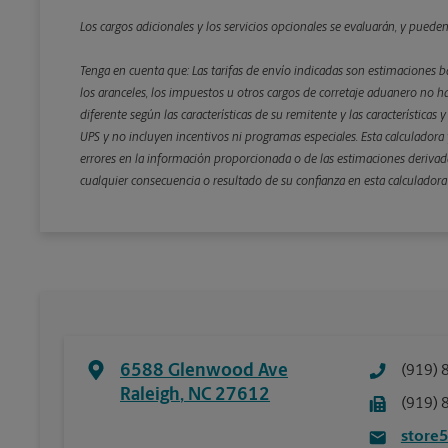
Los cargos adicionales y los servicios opcionales se evaluarán, y puede
Tenga en cuenta que: Las tarifas de envío indicadas son estimaciones b
los aranceles, los impuestos u otros cargos de corretaje aduanero no ha
diferente según las características de su remitente y las características
UPS y no incluyen incentivos ni programas especiales. Esta calculadora y
errores en la información proporcionada o de las estimaciones derivada
cualquier consecuencia o resultado de su confianza en esta calculadora
6588 Glenwood Ave
(919) 
Raleigh
,
NC
27612
(919) 
store