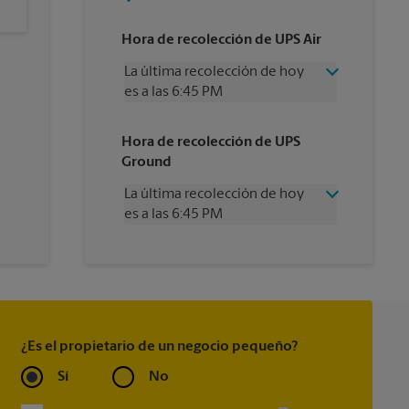
Hora de recolección de UPS Air
La última recolección de hoy
es a las 6:45 PM
Miércoles
6:45 PM
Hora de recolección de UPS
Jueves
6:45 PM
Ground
Viernes
6:45 PM
Sábado
4:30 PM
La última recolección de hoy
Domingo
Sin Recolección
es a las 6:45 PM
Lunes
6:45 PM
Martes
6:45 PM
Miércoles
6:45 PM
Jueves
6:45 PM
Viernes
6:45 PM
Sábado
Sin Recolección
Domingo
Sin Recolección
¿Es el propietario de un negocio pequeño?
Lunes
6:45 PM
Martes
6:45 PM
Sí
No