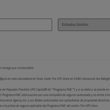
Country
 un recargo por combustible.
figura en esta calculadora en línea.
Visite The UPS Store en 6588 Glenwood Ave Raleigh, N
 de Paquetes Flexibles UPS Capital® (el ""Programa FMC"") y si se daña o se pierde en 
 Programa FMC está suscrito por una compañía de seguros autorizada y se emite a trav
l Insurance Agency, Inc. y sus filiales autorizadas son subsidiarias de propiedad absolu
etas a la póliza de seguros aplicable del Programa FMC del centro The UPS Store.