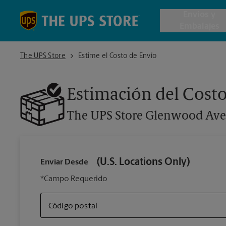
Skip to content
Return to Nav
Envios y
Embalajes
The UPS Store Glenwood Avenue
The UPS Store
Estime el Costo de Envío
Envío de 
Estimación del Costo
Cajas de 
The UPS Store
Glenwood Av
Servicios 
Envío Inte
(U.S. Locations Only)
Enviar Desde
*Campo Requerido
Todos los
Código postal