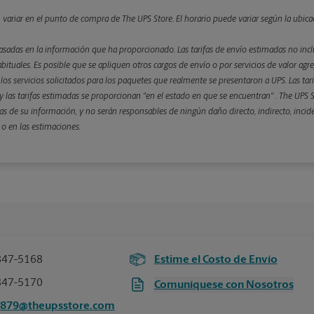
n variar en el punto de compra de The UPS Store. El horario puede variar según la ubica
asadas en la información que ha proporcionado. Las tarifas de envío estimadas no inclu
bituales. Es posible que se apliquen otros cargos de envío o por servicios de valor agre
 y los servicios solicitados para los paquetes que realmente se presentaron a UPS. Las ta
 las tarifas estimadas se proporcionan "en el estado en que se encuentran" . The UPS St
s de su información, y no serán responsables de ningún daño directo, indirecto, incid
 o en las estimaciones.
847-5168
Estime el Costo de Envío
847-5170
Comuníquese con Nosotros
5879@theupsstore.com