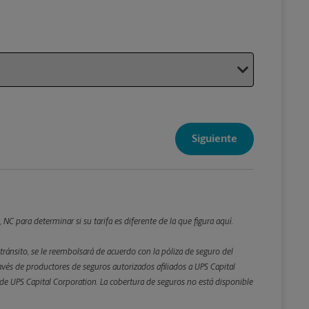
Su paque
Siguiente
Detalles d
*Campo Re
Redondee lo
C para determinar si su tarifa es diferente de la que figura aquí.
tránsito, se le reembolsará de acuerdo con la póliza de seguro del
Peso
és de productores de seguros autorizados afiliados a UPS Capital
ta de UPS Capital Corporation. La cobertura de seguros no está disponible
Atrás