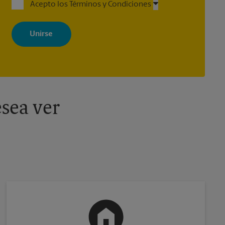
Acepto los Términos y Condiciones
Al registrarse, acepta recibir correos electrónicos de The UPS Store
con noticias, ofertas especiales, promociones y mensajes
adaptados a sus intereses. Puede darse de baja en cualquier
momento. Para más información, consulte nuestra política de
privacidad. Los centros están bajo la titularidad y la gestión
independiente de franquiciados. Varias ofertas pueden estar
disponibles solo en algunos centros participantes. Para más
información, contacte al centro The UPS Store en su ciudad.
sea ver