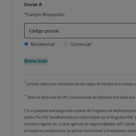
Enviar A
*Campo Requerido
Código postal
Address Type
Residencial
Comercial
Borrar todo
*
La tarifa refleja una estimación de los cargos de transporte e incluye
**
Nota: La tarifa real de UPS Ground puede ser diferente a la tarifa que 
† Si su paquete está asegurado a través del Programa de Multitransporte
centro The UPS Store® emitida en conformidad con el Programa FMC. El
Insurance Agency, Inc. y otras agencias de seguros afiliadas. UPS Capita
en todas las jurisdicciones. Se aplican restricciones y limitaciones, suj