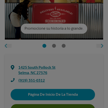
Promocione su historia a lo grande.
1425 South Pollock St
Selma
,
NC
27576
(919) 351-0312
Página De Inicio De La Tienda