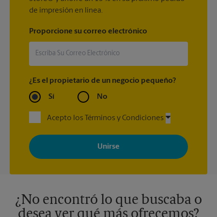
de impresión en línea.
Proporcione su correo electrónico
¿Es el propietario de un negocio pequeño?
Sí
No
Acepto los Términos y Condiciones
Al registrarse, acepta recibir correos electrónicos de The UPS
Store con noticias, ofertas especiales, promociones y mensajes
adaptados a sus intereses. Puede darse de baja en cualquier
momento. Para más información, consulte nuestra política de
privacidad. Los centros están bajo la titularidad y la gestión
independiente de franquiciados. Varias ofertas pueden estar
disponibles solo en algunos centros participantes. Para más
información, contacte al centro The UPS Store en su ciudad.
¿No encontró lo que buscaba o
desea ver qué más ofrecemos?