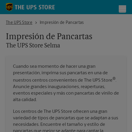
Skip to content
Return to Nav
Toggl
The UPS Store Selma
The UPS Store
Impresión de Pancartas
Impresión de Pancartas
The UPS Store
Selma
Cuando sea momento de hacer una gran
presentación, imprima sus pancartas en una de
®
nuestros centros convenientes de The UPS Store
.
Anuncie grandes inauguraciones, reaperturas,
eventos especiales y más con pancartas de vinilo de
alta calidad.
Los centros de The UPS Store ofrecen una gran
variedad de tipos de pancartas que se adaptan a sus
necesidades. Encuentre el tamaño y estilo de
pancartas que mejor se adapte para captar la