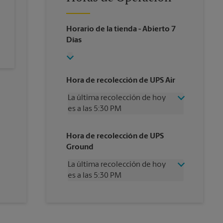
Horario de la tienda
- Abierto 7
Días
Hora de recolección de UPS Air
La última recolección de hoy
es a las 5:30 PM
Miércoles
5:30 PM
Hora de recolección de UPS
Jueves
5:30 PM
Ground
Viernes
5:30 PM
Sábado
12:00 PM
La última recolección de hoy
Domingo
Sin Recolección
es a las 5:30 PM
Lunes
5:30 PM
Martes
5:30 PM
Miércoles
5:30 PM
Jueves
5:30 PM
Viernes
5:30 PM