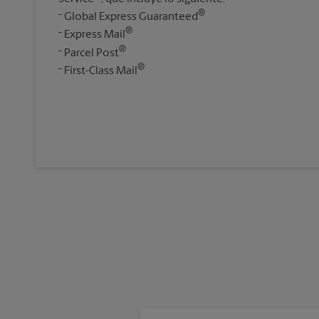
®
Global Express Guaranteed
®
Express Mail
®
Parcel Post
®
First-Class Mail