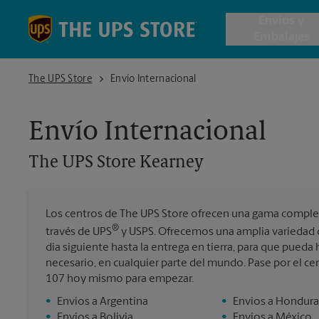
Skip to content
Return to Nav
Envios y
Embalajes
The UPS Store Kearney
The UPS Store
Envío Internacional
Envío de 
Envío Internacional
Cajas de 
The UPS Store
Kearney
Servicios 
Los centros de The UPS Store ofrecen una gama completa
Envío Inte
®
través de UPS
y USPS. Ofrecemos una amplia variedad d
día siguiente hasta la entrega en tierra, para que pueda
necesario, en cualquier parte del mundo. Pase por el ce
107 hoy mismo para empezar.
Todos los
•
Envios a Argentina
•
Envios a Hondura
•
Envios a Bolivia
•
Envios a México