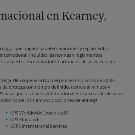
Sábado
Sin Recolección
Domingo
Sin Recolección
rnacional en Kearney,
Lunes
5:30 PM
Martes
5:30 PM
 largo, que implica papeleo, aranceles y reglamentos.
nternacional, incluidas las normas y reglamentos
os expertos en envíos internacionales de su vecindario.
ntrega, UPS supervisa todo el proceso. Con más de 2000
es de entrega con tiempo definido, rastreo al minuto y
S hace que los envíos internacionales sean más fáciles que
ación sobre los tiempos y opciones de entrega.
UPS Worldwide Expedited®
UPS Standard
USPS International Services