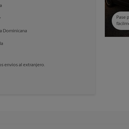
a
Pase p
y
fácilm
ca Dominicana
la
 envíos al extranjero.