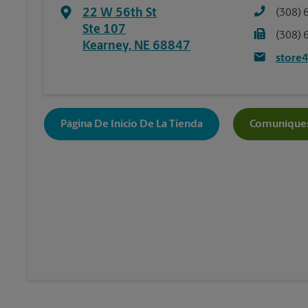
22 W 56th St
(308) 
Ste 107
(308) 
Kearney
,
NE
68847
store
Página De Inicio De La Tienda
Comuníques