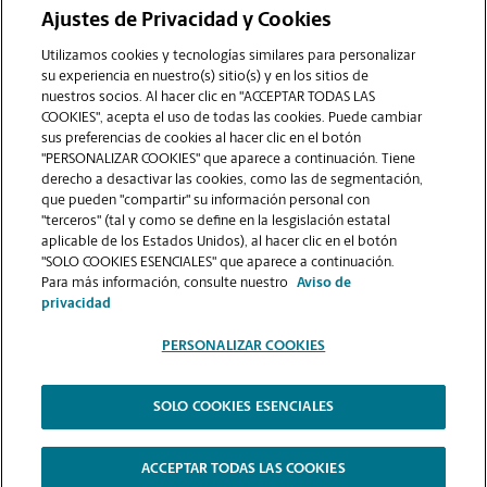
debo usar para enviar a imprimir documentos en
Ajustes de Privacidad y Cookies
la sucursal de Keene?
Utilizamos cookies y tecnologías similares para personalizar
su experiencia en nuestro(s) sitio(s) y en los sitios de
nuestros socios. Al hacer clic en "ACCEPTAR TODAS LAS
¿Puedo terminar un trabajo de impresión
COOKIES", acepta el uso de todas las cookies. Puede cambiar
(laminado, encuadernado o engrapado) en la
sus preferencias de cookies al hacer clic en el botón
sucursal ubicada en 417 West Street?
"PERSONALIZAR COOKIES" que aparece a continuación. Tiene
derecho a desactivar las cookies, como las de segmentación,
que pueden "compartir" su información personal con
¿La sucursal de Keene ofrece servicios de
"terceros" (tal y como se define en la lesgislación estatal
impresión de gran formato como pancartas,
aplicable de los Estados Unidos), al hacer clic en el botón
"SOLO COOKIES ESENCIALES" que aparece a continuación.
carteles o planos?
Para más información, consulte nuestro
Aviso de
privacidad
PERSONALIZAR COOKIES
SOLO COOKIES ESENCIALES
Copyright © 1994-
2026
.
The UPS Store
|
Aviso de Privacidad
|
Términos de Uso del Sitio Web
|
Contraste Alto
ACCEPTAR TODAS LAS COOKIES
PERSONALIZAR COOKIES