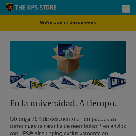
Skip to content
Return to Nav
Toggl
We're open 7 days a week
En la universidad. A tiempo.
Obtenga 20% de descuento en empaques, así
como nuestra garantía de reembolso** en envíos
con UPS® Air shipping, exclusivamente en