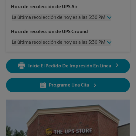
Hora de recolección de UPS Air
La última recolección de hoy es a las 5:30 PM
Miércoles
5:30 PM
Hora de recolección de UPS Ground
Jueves
5:30 PM
La última recolección de hoy es a las 5:30 PM
Viernes
5:30 PM
Sábado
12:00 PM
Miércoles
5:30 PM
Domingo
Sin Recolección
Jueves
5:30 PM
Lunes
5:30 PM
Inicie El Pedido De Impresión En Línea
Viernes
5:30 PM
Martes
5:30 PM
Sábado
Sin Recolección
Domingo
Sin Recolección
Programe Una Cita
Lunes
5:30 PM
Martes
5:30 PM