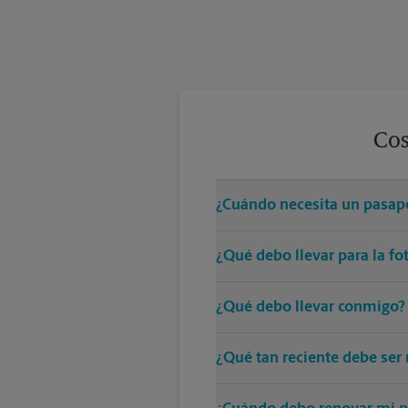
Cos
¿Cuándo necesita un pasap
Todos los viajes fuera de los E
¿Qué debo llevar para la fo
Se sugiere una camiseta de color
¿Qué debo llevar conmigo?
religiosos) y las gafas de sol que
Cuando se solicita un pasaporte
¿Qué tan reciente debe ser 
Cualquier foto usada para un pa