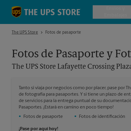
Skip to content
Return to Nav
Envios y
Embalajes
The UPS Store Lafayette Crossing Plaza
The UPS Store
Fotos de pasaporte
Envío de 
Fotos de Pasaporte y Fot
Cajas de 
The UPS Store
Lafayette Crossing Plaz
Servicios 
Tanto si viaja por negocios como por placer, pase por T
Envío Inte
de fotografía para pasaportes. Y si tiene un plazo de 
de servicios para la entrega puntual de su documentac
Pasaportes. ¡Estará en camino en poco tiempo!
•
Fotos de pasaporte
•
Fotos de identificación
Todos los
¡Pase por aquí hoy!