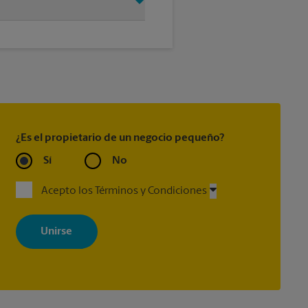
los países requieren que su
era le permitirán embarcar si
¿Es el propietario de un negocio pequeño?
Sí
No
Acepto los Términos y Condiciones
Al registrarse, acepta recibir correos electrónicos de The UPS Store
con noticias, ofertas especiales, promociones y mensajes
adaptados a sus intereses. Puede darse de baja en cualquier
momento. Para más información, consulte nuestra política de
privacidad. Los centros están bajo la titularidad y la gestión
independiente de franquiciados. Varias ofertas pueden estar
disponibles solo en algunos centros participantes. Para más
información, contacte al centro The UPS Store en su ciudad.