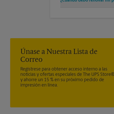
¿Cuándo debo renovar mi p
Nueve meses antes de la expirac
pasaporte sea válido al menos 6
no se cumple este requisito.
Únase a Nuestra Lista de
Correo
Regístrese para obtener acceso interno a las
noticias y ofertas especiales de The UPS Store
y ahorre un 15 % en su próximo pedido de
impresión en línea.