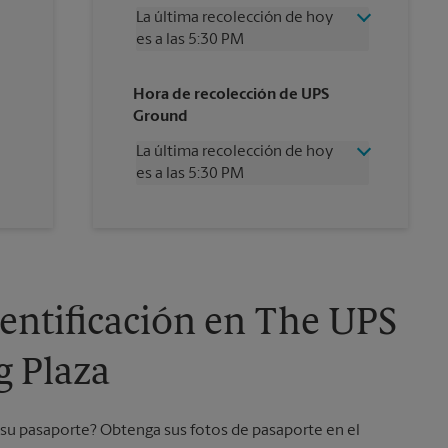
La última recolección de hoy
es a las 5:30 PM
Miércoles
5:30 PM
Hora de recolección de UPS
Jueves
5:30 PM
Ground
Viernes
5:30 PM
Sábado
12:00 PM
La última recolección de hoy
Domingo
Sin Recolección
es a las 5:30 PM
Lunes
5:30 PM
Martes
5:30 PM
Miércoles
5:30 PM
Jueves
5:30 PM
Viernes
5:30 PM
Sábado
Sin Recolección
Domingo
Sin Recolección
dentificación en The UPS
Lunes
5:30 PM
Martes
5:30 PM
g Plaza
ar su pasaporte? Obtenga sus fotos de pasaporte en el