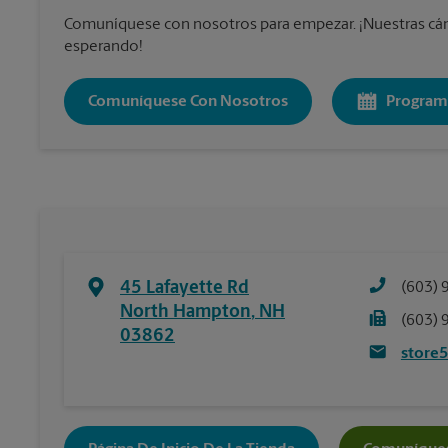
Comuníquese con nosotros para empezar. ¡Nuestras cám
esperando!
Comuníquese Con Nosotros
Program
45 Lafayette Rd
(603) 
North Hampton
,
NH
(603) 
03862
store