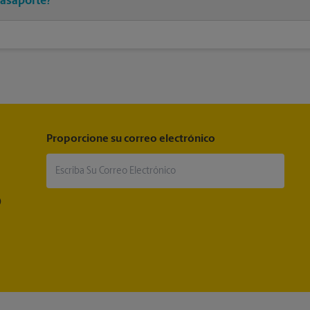
asaporte?
ión es el mejor momento para renovar su pasaporte. La mayoría de 
 meses después de las fechas de su viaje. Muchas aerolíneas ni siqui
Proporcione su correo electrónico
®