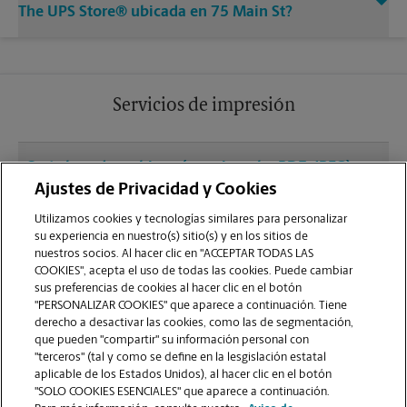
The UPS Store® ubicada en 75 Main St?
Servicios de impresión
¿Qué clase de archivos (por ejemplo, PDF, JPEG)
debo usar para enviar a imprimir documentos en
Ajustes de Privacidad y Cookies
la sucursal de Plymouth?
Utilizamos cookies y tecnologías similares para personalizar
su experiencia en nuestro(s) sitio(s) y en los sitios de
nuestros socios. Al hacer clic en "ACCEPTAR TODAS LAS
¿Puedo terminar un trabajo de impresión
COOKIES", acepta el uso de todas las cookies. Puede cambiar
(laminado, encuadernado o engrapado) en la
sus preferencias de cookies al hacer clic en el botón
sucursal ubicada en 75 Main St?
"PERSONALIZAR COOKIES" que aparece a continuación. Tiene
derecho a desactivar las cookies, como las de segmentación,
que pueden "compartir" su información personal con
¿La sucursal de Plymouth ofrece servicios de
"terceros" (tal y como se define en la lesgislación estatal
impresión de gran formato como pancartas,
aplicable de los Estados Unidos), al hacer clic en el botón
"SOLO COOKIES ESENCIALES" que aparece a continuación.
carteles o planos?