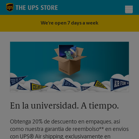
Skip to content
Return to Nav
Toggl
We're open 7 days a week
En la universidad. A tiempo.
Obtenga 20% de descuento en empaques, así
como nuestra garantía de reembolso** en envíos
con UPS® Air shipping, exclusivamente en