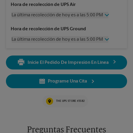
Hora de recolección de UPS Air
La última recolección de hoy es a las 5:00 PM
Miércoles
5:00 PM
Hora de recolección de UPS Ground
Jueves
5:00 PM
La última recolección de hoy es a las 5:00 PM
Viernes
5:00 PM
Sábado
12:30 PM
Miércoles
5:00 PM
Domingo
Sin Recolección
Jueves
5:00 PM
Lunes
5:00 PM
Inicie El Pedido De Impresión En Línea
Viernes
5:00 PM
Martes
5:00 PM
Sábado
Sin Recolección
Domingo
Sin Recolección
Programe Una Cita
Lunes
5:00 PM
Martes
5:00 PM
THE UPS STORE #3582
Preguntas Frecuentes