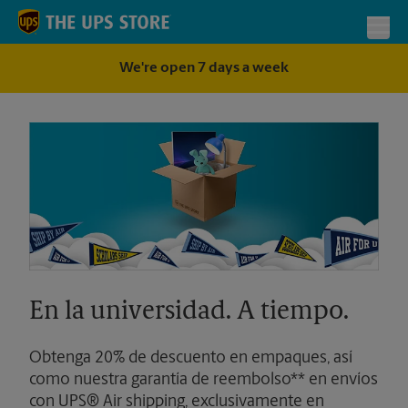
Skip to content
Return to Nav
Toggl
We're open 7 days a week
En la universidad. A tiempo.
Obtenga 20% de descuento en empaques, así
como nuestra garantía de reembolso** en envíos
con UPS® Air shipping, exclusivamente en