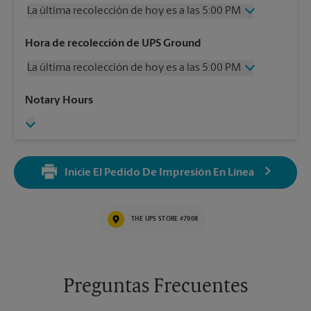
La última recolección de hoy es a las 5:00 PM
Miércoles
5:00 PM
Hora de recolección de UPS Ground
Jueves
5:00 PM
La última recolección de hoy es a las 5:00 PM
Viernes
5:00 PM
Sábado
2:00 PM
Miércoles
5:00 PM
Notary Hours
Domingo
Sin Recolección
Jueves
5:00 PM
Lunes
5:00 PM
Viernes
5:00 PM
Martes
5:00 PM
Sábado
Sin Recolección
Domingo
Sin Recolección
Inicie El Pedido De Impresión En Línea
Lunes
5:00 PM
Martes
5:00 PM
THE UPS STORE #7908
Preguntas Frecuentes