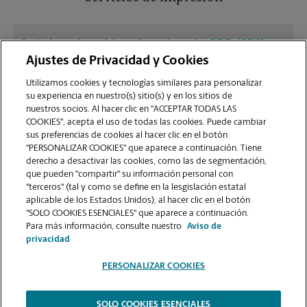
¿Qué clase de archivos (por ejemplo, PDF, JPEG)
debo usar para enviar a imprimir documentos en
Ajustes de Privacidad y Cookies
la sucursal de Rochester?
Utilizamos cookies y tecnologías similares para personalizar
su experiencia en nuestro(s) sitio(s) y en los sitios de
nuestros socios. Al hacer clic en "ACCEPTAR TODAS LAS
¿Puedo terminar un trabajo de impresión
COOKIES", acepta el uso de todas las cookies. Puede cambiar
(laminado, encuadernado o engrapado) en la
sus preferencias de cookies al hacer clic en el botón
sucursal ubicada en 306 North Main St?
"PERSONALIZAR COOKIES" que aparece a continuación. Tiene
derecho a desactivar las cookies, como las de segmentación,
que pueden "compartir" su información personal con
¿La sucursal de Rochester ofrece servicios de
"terceros" (tal y como se define en la lesgislación estatal
impresión de gran formato como pancartas,
aplicable de los Estados Unidos), al hacer clic en el botón
"SOLO COOKIES ESENCIALES" que aparece a continuación.
carteles o planos?
Para más información, consulte nuestro
Aviso de
privacidad
PERSONALIZAR COOKIES
SOLO COOKIES ESENCIALES