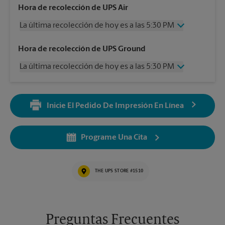
Hora de recolección de UPS Air
La última recolección de hoy es a las 5:30 PM
Miércoles
5:30 PM
Hora de recolección de UPS Ground
Jueves
5:30 PM
La última recolección de hoy es a las 5:30 PM
Viernes
5:30 PM
Sábado
12:00 PM
Miércoles
5:30 PM
Domingo
Sin Recolección
Jueves
5:30 PM
Lunes
5:30 PM
Inicie El Pedido De Impresión En Línea
Viernes
5:30 PM
Martes
5:30 PM
Sábado
Sin Recolección
Domingo
Sin Recolección
Programe Una Cita
Lunes
5:30 PM
Martes
5:30 PM
THE UPS STORE #1510
Preguntas Frecuentes