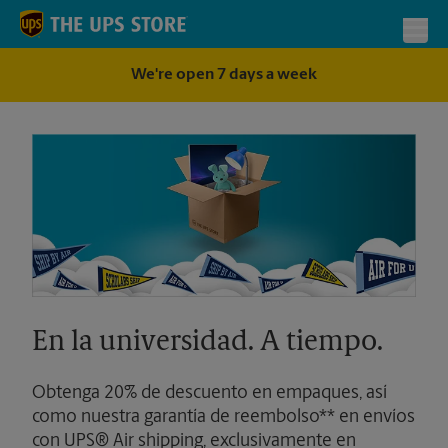
Skip to content
Return to Nav
Toggl
We're open 7 days a week
En la universidad. A tiempo.
Obtenga 20% de descuento en empaques, así
como nuestra garantía de reembolso** en envíos
con UPS® Air shipping, exclusivamente en