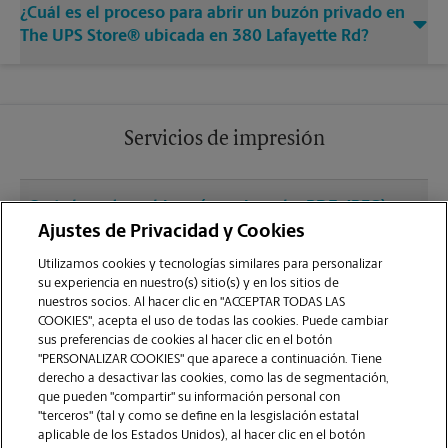
¿Cuál es el proceso para abrir un buzón privado en
The UPS Store® ubicada en 380 Lafayette Rd?
Servicios de impresión
¿Qué clase de archivos (por ejemplo, PDF, JPEG)
debo usar para enviar a imprimir documentos en
Ajustes de Privacidad y Cookies
la sucursal de Seabrook?
Utilizamos cookies y tecnologías similares para personalizar
su experiencia en nuestro(s) sitio(s) y en los sitios de
nuestros socios. Al hacer clic en "ACCEPTAR TODAS LAS
¿Puedo terminar un trabajo de impresión
COOKIES", acepta el uso de todas las cookies. Puede cambiar
(laminado, encuadernado o engrapado) en la
sus preferencias de cookies al hacer clic en el botón
sucursal ubicada en 380 Lafayette Rd?
"PERSONALIZAR COOKIES" que aparece a continuación. Tiene
derecho a desactivar las cookies, como las de segmentación,
que pueden "compartir" su información personal con
¿La sucursal de Seabrook ofrece servicios de
"terceros" (tal y como se define en la lesgislación estatal
impresión de gran formato como pancartas,
aplicable de los Estados Unidos), al hacer clic en el botón