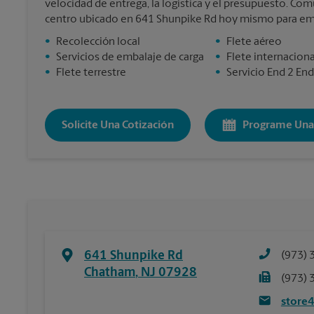
velocidad de entrega, la logística y el presupuesto. C
centro ubicado en 641 Shunpike Rd hoy mismo para em
•
Recolección local
•
Flete aéreo
•
Servicios de embalaje de carga
•
Flete internaciona
•
Flete terrestre
•
Servicio End 2 End
Solicite Una Cotización
Programe Una 
641 Shunpike Rd
(973) 
Chatham
,
NJ
07928
(973) 
store