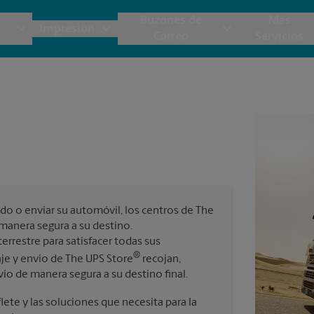
Buzones de
Más
Impresión
Correo
Servicios
UPS
Copias y Documentos
Envío de Carga
Servicios de Buzón
Planos
Notar
Embalaje y Envío
Materiales de Marketing
Cajas y Suministros de Mudanza
Papeler
Destru
Correo Directo
Postales
Estime el Costo de Envío
Pancart
Cuenta
Folletos
Impr
do o enviar su automóvil, los centros de The
Tarjetas Postales
rnacional
Garantía de Embalaje y Envío
manera segura a su destino.
Impr
rrestre para satisfacer todas sus
Tarjetas Comerciales
®
je y envío de The UPS Store
recojan,
Impr
ío de manera segura a su destino final.
 Servicios de Envío y Embalaje
ete y las soluciones que necesita para la
Todos los Servicios de Impresión