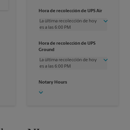
Hora de recolección de UPS Air
La última recolección de hoy
es a las 6:00 PM
Miércoles
6:00 PM
Hora de recolección de UPS
Jueves
6:00 PM
Ground
Viernes
6:00 PM
Sábado
2:15 PM
La última recolección de hoy
Domingo
Sin Recolección
es a las 6:00 PM
Lunes
6:00 PM
Martes
6:00 PM
Miércoles
6:00 PM
Notary Hours
Jueves
6:00 PM
Viernes
6:00 PM
Sábado
Sin Recolección
Domingo
Sin Recolección
Lunes
6:00 PM
Martes
6:00 PM