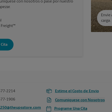
omuníquese con nosotros o pase por nuestro
pezar.
Envíe 
l
carga.
 Freight™
Cita
377-2214
Estime el Costo de Envío
377-1906
Comuníquese con Nosotros
4250@theupsstore.com
Programe Una Cita