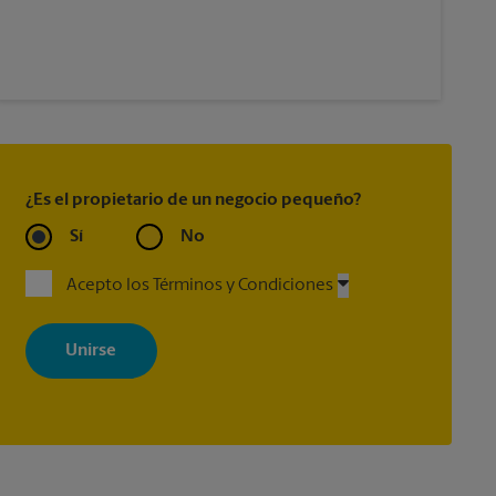
¿Es el propietario de un negocio pequeño?
Sí
No
Acepto los Términos y Condiciones
Al registrarse, acepta recibir correos electrónicos de The UPS Store
con noticias, ofertas especiales, promociones y mensajes
adaptados a sus intereses. Puede darse de baja en cualquier
momento. Para más información, consulte nuestra política de
privacidad. Los centros están bajo la titularidad y la gestión
independiente de franquiciados. Varias ofertas pueden estar
disponibles solo en algunos centros participantes. Para más
información, contacte al centro The UPS Store en su ciudad.