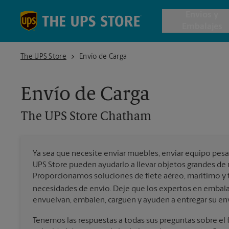
Skip to content
Return to Nav
Envios y
Embalajes
The UPS Store Chatham
The UPS Store
Envío de Carga
Envío de 
Envío de Carga
Cajas de 
The UPS Store
Chatham
Servicios 
Ya sea que necesite enviar muebles, enviar equipo pesa
Envío Inte
UPS Store pueden ayudarlo a llevar objetos grandes de 
Proporcionamos soluciones de flete aéreo, marítimo y te
necesidades de envío. Deje que los expertos en embala
envuelvan, embalen, carguen y ayuden a entregar su env
Todos los
Tenemos las respuestas a todas sus preguntas sobre el fl