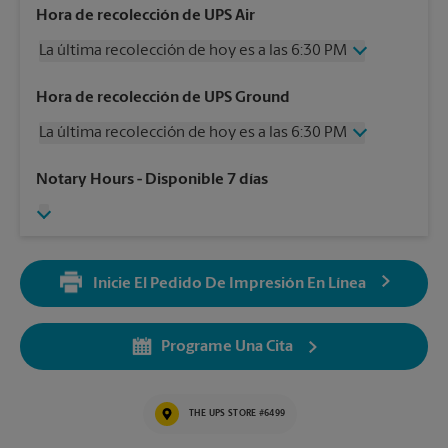
Hora de recolección de UPS Air
La última recolección de hoy es a las 6:30 PM
Miércoles
6:30 PM
Hora de recolección de UPS Ground
Jueves
6:30 PM
La última recolección de hoy es a las 6:30 PM
Viernes
6:30 PM
Sábado
4:00 PM
Miércoles
6:30 PM
Notary Hours
- Disponible 7 días
Domingo
Sin Recolección
Jueves
6:30 PM
Lunes
6:30 PM
Viernes
6:30 PM
Martes
6:30 PM
Sábado
Sin Recolección
Domingo
Sin Recolección
Inicie El Pedido De Impresión En Línea
Lunes
6:30 PM
Martes
6:30 PM
Programe Una Cita
THE UPS STORE #6499