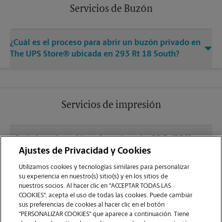
Servicios de Buzón
¿Cuál es el proceso para abrir un buzón privado en
The UPS Store® ubicada en 293 Rt 18 South?
Servicios de impresión
¿Qué clase de archivos (por ejemplo, PDF, JPEG)
debo usar para enviar a imprimir documentos en
Ajustes de Privacidad y Cookies
la sucursal de East Brunswick?
Utilizamos cookies y tecnologías similares para personalizar
su experiencia en nuestro(s) sitio(s) y en los sitios de
nuestros socios. Al hacer clic en "ACCEPTAR TODAS LAS
¿Puedo terminar un trabajo de impresión
COOKIES", acepta el uso de todas las cookies. Puede cambiar
(laminado, encuadernado o engrapado) en la
sus preferencias de cookies al hacer clic en el botón
sucursal ubicada en 293 Rt 18 South?
"PERSONALIZAR COOKIES" que aparece a continuación. Tiene