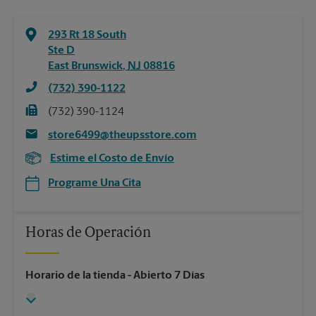
293 Rt 18 South
Ste D
East Brunswick
,
NJ
08816
(732) 390-1122
(732) 390-1124
store6499@theupsstore.com
Estime el Costo de Envío
Programe Una Cita
Horas de Operación
Horario de la tienda
- Abierto 7 Días