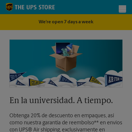
Skip to content
Return to Nav
Toggl
We're open 7 days a week
En la universidad. A tiempo.
Obtenga 20% de descuento en empaques, así
como nuestra garantía de reembolso** en envíos
con UPS® Air shipping, exclusivamente en