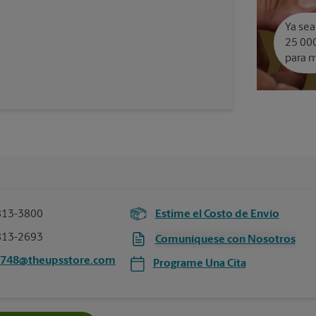
Ya sea
25 000
para m
813-3800
Estime el Costo de Envío
813-2693
Comuníquese con Nosotros
2748@theupsstore.com
Programe Una Cita