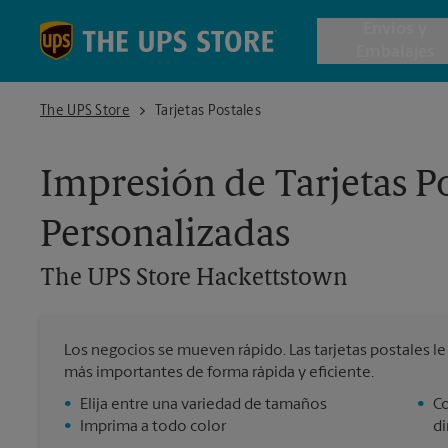
Skip to content
Return to Nav
Envios y
Embalajes
The UPS Store Hackettstown
The UPS Store
Tarjetas Postales
Envío de 
Impresión de Tarjetas Po
Cajas de 
Personalizadas
Servicios 
The UPS Store
Hackettstown
Envío Inte
Los negocios se mueven rápido. Las tarjetas postales le d
más importantes de forma rápida y eficiente.
Todos los
•
Elija entre una variedad de tamaños
•
Co
•
Imprima a todo color
di