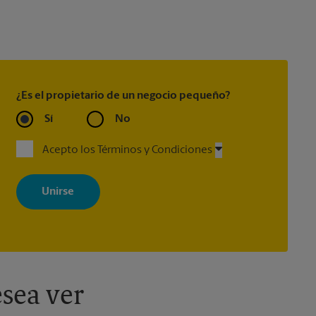
¿Es el propietario de un negocio pequeño?
Sí
No
Acepto los Términos y Condiciones
Al registrarse, acepta recibir correos electrónicos de The UPS Store
con noticias, ofertas especiales, promociones y mensajes
adaptados a sus intereses. Puede darse de baja en cualquier
momento. Para más información, consulte nuestra política de
privacidad. Los centros están bajo la titularidad y la gestión
independiente de franquiciados. Varias ofertas pueden estar
disponibles solo en algunos centros participantes. Para más
información, contacte al centro The UPS Store en su ciudad.
sea ver