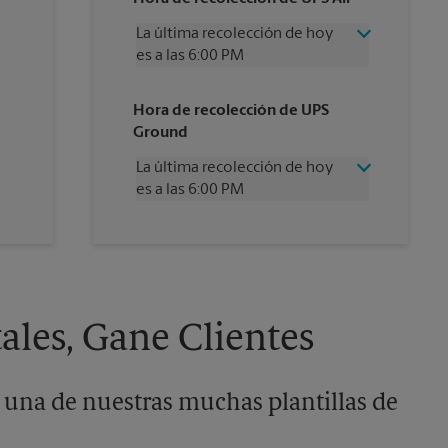
La última recolección de hoy
es a las 6:00 PM
Miércoles
6:00 PM
Hora de recolección de UPS
Jueves
6:00 PM
Ground
Viernes
6:00 PM
Sábado
3:00 PM
La última recolección de hoy
Domingo
Sin Recolección
es a las 6:00 PM
Lunes
6:00 PM
Martes
6:00 PM
Miércoles
6:00 PM
Jueves
6:00 PM
Viernes
6:00 PM
Sábado
3:00 PM
Domingo
Sin Recolección
ales, Gane Clientes
Lunes
6:00 PM
Martes
6:00 PM
 una de nuestras muchas plantillas de