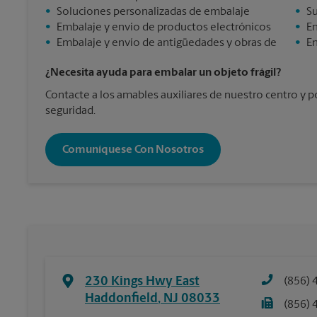
•
Soluciones personalizadas de embalaje
•
Su
•
Embalaje y envío de productos electrónicos
•
En
•
Embalaje y envío de antigüedades y obras de
•
En
¿Necesita ayuda para embalar un objeto frágil?
Contacte a los amables auxiliares de nuestro centro y 
seguridad.
Comuníquese Con Nosotros
230 Kings Hwy East
(856) 
Haddonfield
,
NJ
08033
(856) 