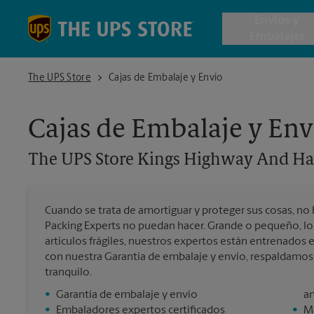
Skip to content
Return to Nav
Envios y
Embalajes
The UPS Store Kings Highway And Haddon Avenue
The UPS Store
Cajas de Embalaje y Envío
Envío de 
Cajas de Embalaje y Env
Cajas de 
The UPS Store
Kings Highway And H
Servicios 
Cuando se trata de amortiguar y proteger sus cosas, no 
Envío Inte
Packing Experts no puedan hacer. Grande o pequeño, lo
artículos frágiles, nuestros expertos están entrenados
con nuestra Garantía de embalaje y envío, respaldamo
tranquilo.
Todos los
•
Garantía de embalaje y envío
ar
•
Embaladores expertos certificados
•
Ma