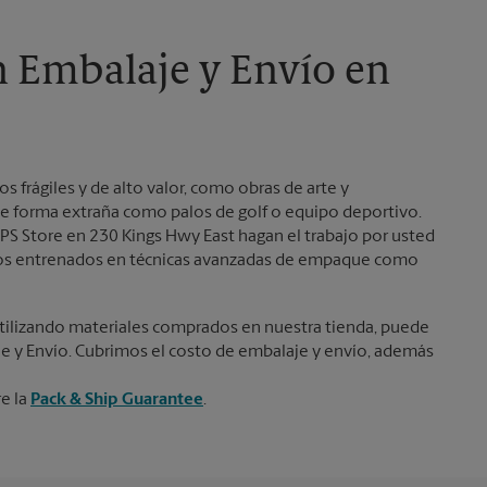
Martes
5:30 PM
n Embalaje y Envío en
frágiles y de alto valor, como obras de arte y
e forma extraña como palos de golf o equipo deportivo.
PS Store en 230 Kings Hwy East hagan el trabajo por usted
tamos entrenados en técnicas avanzadas de empaque como
ilizando materiales comprados en nuestra tienda, puede
je y Envío. Cubrimos el costo de embalaje y envío, además
re la
Pack & Ship Guarantee
.