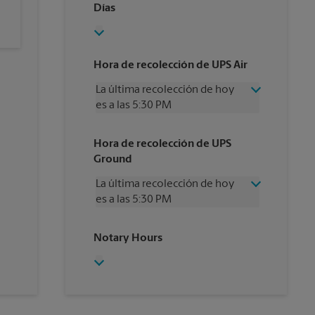
Días
Hora de recolección de UPS Air
La última recolección de hoy
es a las 5:30 PM
Miércoles
5:30 PM
Hora de recolección de UPS
Jueves
5:30 PM
Ground
Viernes
5:30 PM
Sábado
4:00 PM
La última recolección de hoy
Domingo
Sin Recolección
es a las 5:30 PM
Lunes
5:30 PM
Martes
5:30 PM
Miércoles
5:30 PM
Notary Hours
Jueves
5:30 PM
Viernes
5:30 PM
Sábado
Sin Recolección
Domingo
Sin Recolección
Lunes
5:30 PM