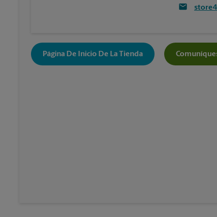
store
Página De Inicio De La Tienda
Comuníques