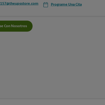
4157@theupsstore.com
Programe Una Cita
e Con Nosotros