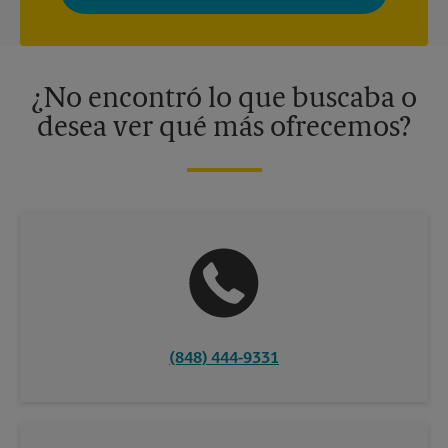
momento. Para más información, consulte nuestra política de
privacidad. Los centros están bajo la titularidad y la gestión
independiente de franquiciados. Varias ofertas pueden estar
disponibles solo en algunos centros participantes. Para más
información, contacte al centro The UPS Store en su ciudad.
¿No encontró lo que buscaba o
desea ver qué más ofrecemos?
(848) 444-9331