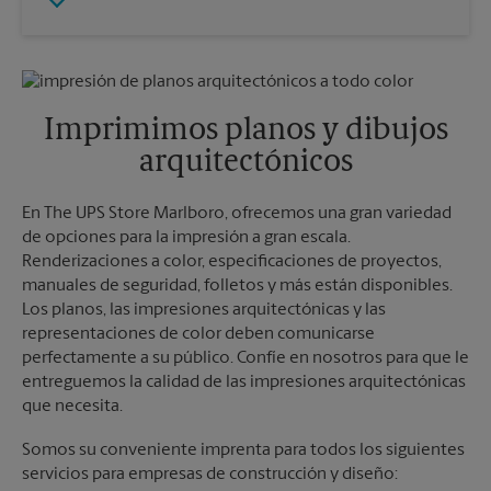
Viernes
5:00 PM
Martes
5:00 PM
Sábado
Sin Recolección
Domingo
Sin Recolección
Lunes
5:00 PM
Martes
5:00 PM
Imprimimos planos y dibujos
arquitectónicos
En The UPS Store Marlboro, ofrecemos una gran variedad
de opciones para la impresión a gran escala.
Renderizaciones a color, especificaciones de proyectos,
manuales de seguridad, folletos y más están disponibles.
Los planos, las impresiones arquitectónicas y las
representaciones de color deben comunicarse
perfectamente a su público. Confíe en nosotros para que le
entreguemos la calidad de las impresiones arquitectónicas
que necesita.
Somos su conveniente imprenta para todos los siguientes
servicios para empresas de construcción y diseño: