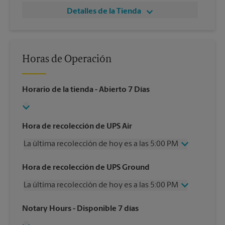
Detalles de la Tienda
Horas de Operación
Horario de la tienda
- Abierto 7 Días
Hora de recolección de UPS Air
La última recolección de hoy es a las 5:00 PM
Miércoles
5:00 PM
Hora de recolección de UPS Ground
Jueves
5:00 PM
La última recolección de hoy es a las 5:00 PM
Viernes
5:00 PM
Sábado
1:00 PM
Miércoles
5:00 PM
Notary Hours
- Disponible 7 días
Domingo
Sin Recolección
Jueves
5:00 PM
Lunes
5:00 PM