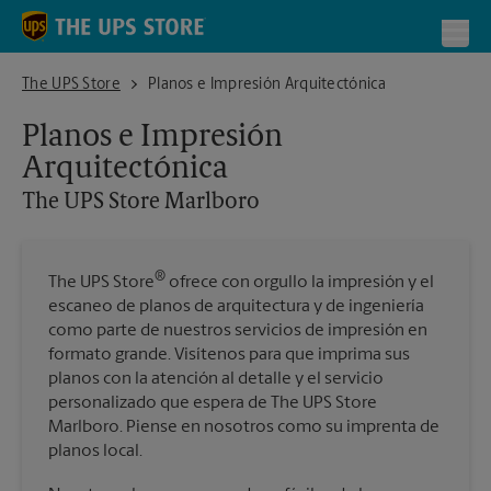
Skip to content
Return to Nav
Toggl
The UPS Store Marlboro
The UPS Store
Planos e Impresión Arquitectónica
Planos e Impresión
Arquitectónica
The UPS Store
Marlboro
®
The UPS Store
ofrece con orgullo la impresión y el
escaneo de planos de arquitectura y de ingeniería
como parte de nuestros servicios de impresión en
formato grande. Visítenos para que imprima sus
planos con la atención al detalle y el servicio
personalizado que espera de The UPS Store
Marlboro. Piense en nosotros como su imprenta de
planos local.