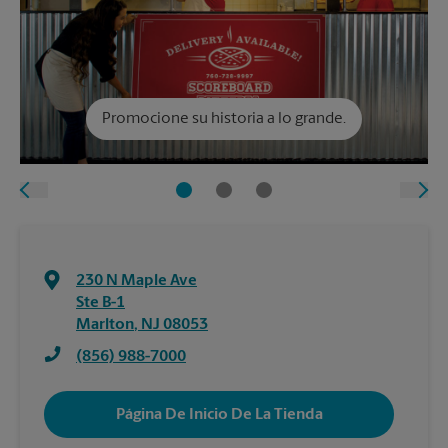
Promocione su historia a lo grande.
230 N Maple Ave
Ste B-1
Marlton
,
NJ
08053
(856) 988-7000
Página De Inicio De La Tienda