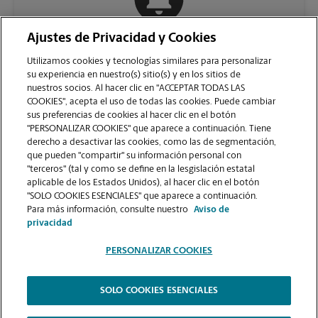
Ajustes de Privacidad y Cookies
COMUNÍQUESE CON NOSOTROS
Utilizamos cookies y tecnologías similares para personalizar
su experiencia en nuestro(s) sitio(s) y en los sitios de
nuestros socios. Al hacer clic en "ACCEPTAR TODAS LAS
COOKIES", acepta el uso de todas las cookies. Puede cambiar
sus preferencias de cookies al hacer clic en el botón
"PERSONALIZAR COOKIES" que aparece a continuación. Tiene
derecho a desactivar las cookies, como las de segmentación,
que pueden "compartir" su información personal con
"terceros" (tal y como se define en la lesgislación estatal
aplicable de los Estados Unidos), al hacer clic en el botón
"SOLO COOKIES ESENCIALES" que aparece a continuación.
VER LA PÁGINA DE LA TIENDA
Para más información, consulte nuestro
Aviso de
privacidad
PERSONALIZAR COOKIES
SOLO COOKIES ESENCIALES
Copyright © 1994-
2026
.
The UPS Store
|
Aviso de Privacidad
|
Términos de Uso del Sitio Web
|
Contraste Alto