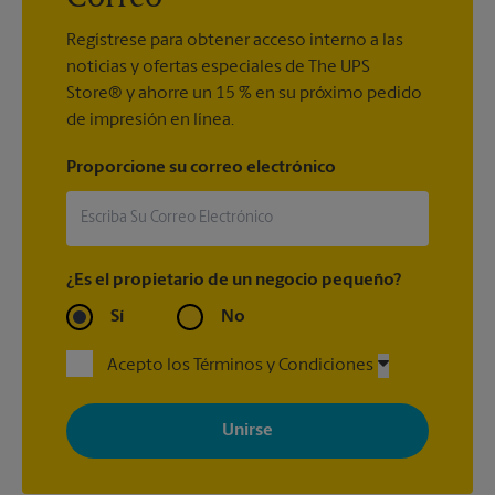
Regístrese para obtener acceso interno a las
noticias y ofertas especiales de The UPS
Store® y ahorre un 15 % en su próximo pedido
de impresión en línea.
Proporcione su correo electrónico
¿Es el propietario de un negocio pequeño?
Sí
No
Acepto los Términos y Condiciones
Al registrarse, acepta recibir correos electrónicos de The UPS
Store con noticias, ofertas especiales, promociones y mensajes
adaptados a sus intereses. Puede darse de baja en cualquier
momento. Para más información, consulte nuestra política de
privacidad. Los centros están bajo la titularidad y la gestión
independiente de franquiciados. Varias ofertas pueden estar