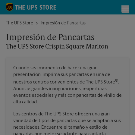
Skip to content
Return to Nav
Toggl
The UPS Store Crispin Square Marlton
The UPS Store
Impresión de Pancartas
Impresión de Pancartas
The UPS Store
Crispin Square Marlton
Cuando sea momento de hacer una gran
presentación, imprima sus pancartas en una de
®
nuestros centros convenientes de The UPS Store
.
Anuncie grandes inauguraciones, reaperturas,
eventos especiales y más con pancartas de vinilo de
alta calidad.
Los centros de The UPS Store ofrecen una gran
variedad de tipos de pancartas que se adaptan a sus
necesidades. Encuentre el tamaño y estilo de
pancartas que mejor se adapte para captar la