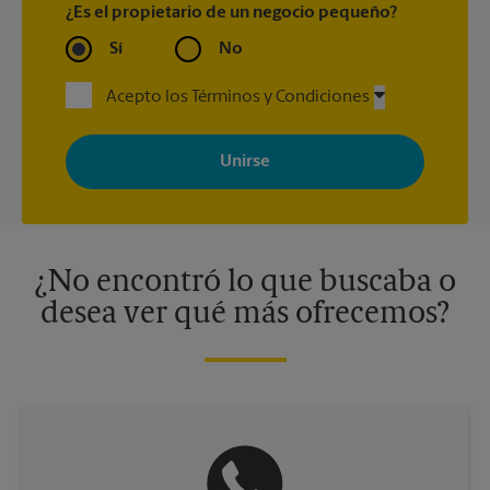
¿Es el propietario de un negocio pequeño?
Sí
No
Acepto los Términos y Condiciones
Al registrarse, acepta recibir correos electrónicos de The UPS
Store con noticias, ofertas especiales, promociones y mensajes
adaptados a sus intereses. Puede darse de baja en cualquier
momento. Para más información, consulte nuestra política de
privacidad. Los centros están bajo la titularidad y la gestión
independiente de franquiciados. Varias ofertas pueden estar
disponibles solo en algunos centros participantes. Para más
información, contacte al centro The UPS Store en su ciudad.
¿No encontró lo que buscaba o
desea ver qué más ofrecemos?