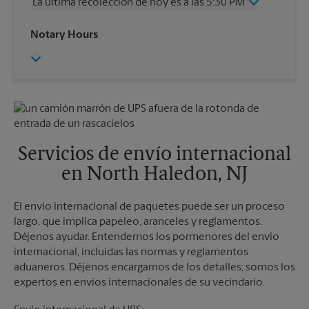
La última recolección de hoy es a las 5:30 PM
Viernes
6:00 PM
Sábado
3:00 PM
Miércoles
5:30 PM
Notary Hours
Domingo
Sin Recolección
Jueves
5:30 PM
Lunes
6:00 PM
Viernes
5:30 PM
Martes
6:00 PM
Sábado
3:00 PM
Domingo
Sin Recolección
Lunes
5:30 PM
Martes
5:30 PM
Servicios de envío internacional
en North Haledon, NJ
El envío internacional de paquetes puede ser un proceso
largo, que implica papeleo, aranceles y reglamentos.
Déjenos ayudar. Entendemos los pormenores del envío
internacional, incluidas las normas y reglamentos
aduaneros. Déjenos encargarnos de los detalles; somos los
expertos en envíos internacionales de su vecindario.