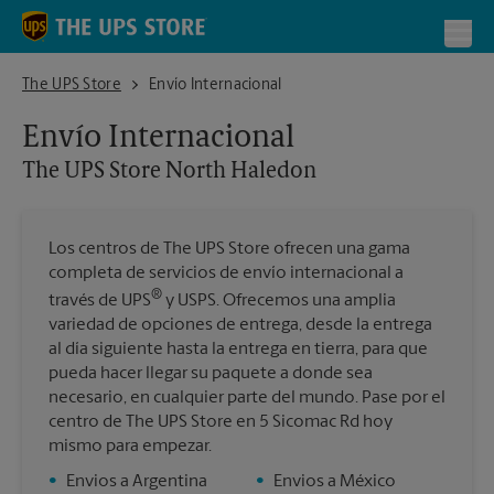
Skip to content
Return to Nav
Toggl
The UPS Store North Haledon
The UPS Store
Envío Internacional
Envío Internacional
The UPS Store
North Haledon
Los centros de The UPS Store ofrecen una gama
completa de servicios de envío internacional a
®
través de UPS
y USPS. Ofrecemos una amplia
variedad de opciones de entrega, desde la entrega
al día siguiente hasta la entrega en tierra, para que
pueda hacer llegar su paquete a donde sea
necesario, en cualquier parte del mundo. Pase por el
centro de The UPS Store en 5 Sicomac Rd hoy
mismo para empezar.
•
Envios a Argentina
•
Envios a México