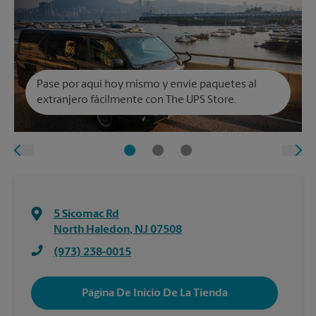
Pase por aquí hoy mismo y envíe paquetes al
extranjero fácilmente con The UPS Store.
5 Sicomac Rd
North Haledon
,
NJ
07508
(973) 238-0015
Página De Inicio De La Tienda