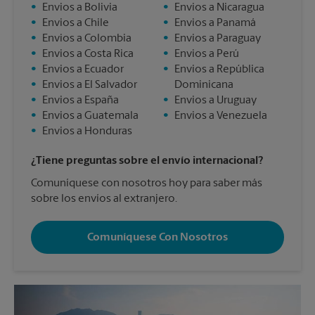
•
Envios a Bolivia
•
Envios a Nicaragua
•
Envios a Chile
•
Envios a Panamá
•
Envios a Colombia
•
Envios a Paraguay
•
Envios a Costa Rica
•
Envios a Perú
•
Envios a Ecuador
•
Envios a República
•
Envios a El Salvador
Dominicana
•
Envios a España
•
Envios a Uruguay
•
Envios a Guatemala
•
Envios a Venezuela
•
Envios a Honduras
¿Tiene preguntas sobre el envío internacional?
Comuníquese con nosotros hoy para saber más
sobre los envíos al extranjero.
Comuníquese Con Nosotros