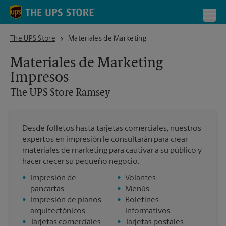
Skip to content
Return to Nav
Toggl
The UPS Store Ramsey
The UPS Store
Materiales de Marketing
Materiales de Marketing
Impresos
The UPS Store
Ramsey
Desde folletos hasta tarjetas comerciales, nuestros
expertos en impresión le consultarán para crear
materiales de marketing para cautivar a su público y
hacer crecer su pequeño negocio.
•
Impresión de
•
Volantes
pancartas
•
Menús
•
Impresión de planos
•
Boletines
arquitectónicos
informativos
•
Tarjetas comerciales
•
Tarjetas postales