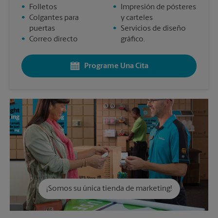
•
Folletos
•
Impresión de pósteres
•
Colgantes para
y carteles
puertas
•
Servicios de diseño
•
Correo directo
gráfico.
Programe Una Cita
¡Somos su única tienda de marketing!