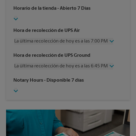
Horario de la tienda
- Abierto 7 Días
Hora de recolección de UPS Air
La última recolección de hoy es a las 7:00 PM
Viernes
7:00 PM
Hora de recolección de UPS Ground
Sábado
4:00 PM
La última recolección de hoy es a las 6:45 PM
Domingo
Sin Recolección
Lunes
7:00 PM
Viernes
6:45 PM
Notary Hours
- Disponible 7 días
Martes
7:00 PM
Sábado
Sin Recolección
Miércoles
7:00 PM
Domingo
Sin Recolección
Jueves
7:00 PM
Lunes
6:45 PM
Martes
6:45 PM
Miércoles
6:45 PM
Jueves
6:45 PM