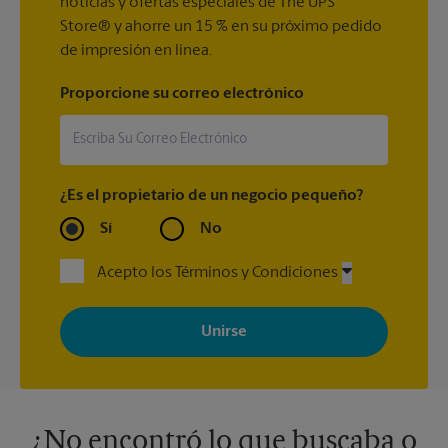
noticias y ofertas especiales de The UPS
Store® y ahorre un 15 % en su próximo pedido
de impresión en línea.
Proporcione su correo electrónico
¿Es el propietario de un negocio pequeño?
Sí
No
Acepto los Términos y Condiciones
Al registrarse, acepta recibir correos electrónicos de The UPS
Store con noticias, ofertas especiales, promociones y mensajes
adaptados a sus intereses. Puede darse de baja en cualquier
momento. Para más información, consulte nuestra política de
privacidad. Los centros están bajo la titularidad y la gestión
independiente de franquiciados. Varias ofertas pueden estar
disponibles solo en algunos centros participantes. Para más
información, contacte al centro The UPS Store en su ciudad.
¿No encontró lo que buscaba o