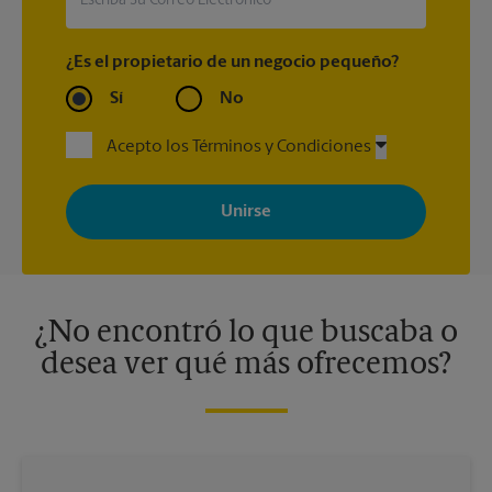
¿Es el propietario de un negocio pequeño?
Sí
No
Acepto los Términos y Condiciones
Al registrarse, acepta recibir correos electrónicos de The UPS
Store con noticias, ofertas especiales, promociones y mensajes
adaptados a sus intereses. Puede darse de baja en cualquier
momento. Para más información, consulte nuestra política de
privacidad. Los centros están bajo la titularidad y la gestión
independiente de franquiciados. Varias ofertas pueden estar
disponibles solo en algunos centros participantes. Para más
información, contacte al centro The UPS Store en su ciudad.
¿No encontró lo que buscaba o
desea ver qué más ofrecemos?