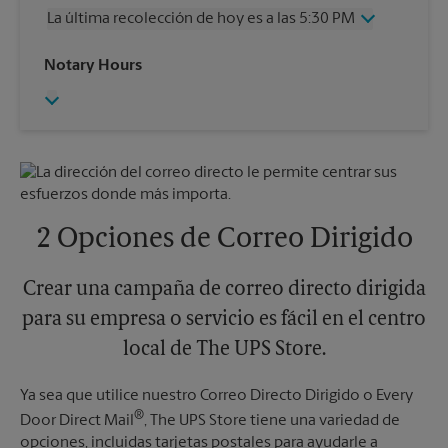
Jueves
5:30 PM
La última recolección de hoy es a las 5:30 PM
Viernes
5:30 PM
Sábado
2:00 PM
Miércoles
5:30 PM
Notary Hours
Domingo
Sin Recolección
Jueves
5:30 PM
Lunes
5:30 PM
Viernes
5:30 PM
Martes
5:30 PM
Sábado
Sin Recolección
Domingo
Sin Recolección
Lunes
5:30 PM
Martes
5:30 PM
2 Opciones de Correo Dirigido
Crear una campaña de correo directo dirigida
para su empresa o servicio es fácil en el centro
local de The UPS Store.
Ya sea que utilice nuestro Correo Directo Dirigido o Every
®
Door Direct Mail
, The UPS Store tiene una variedad de
opciones, incluidas tarjetas postales para ayudarle a