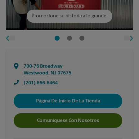
Promocione su historia a lo grande.
700-76 Broadway
Westwood
,
NJ
07675
(201) 666-6464
Página De Inicio De La Tienda
Comuníquese Con Nosotros