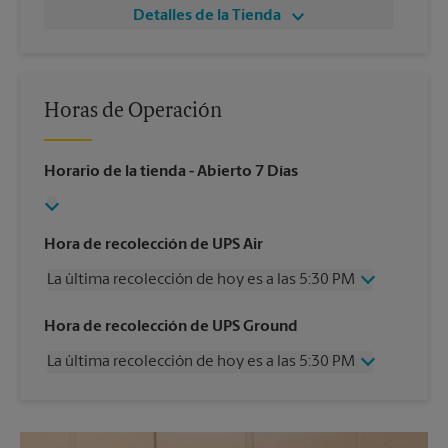
Detalles de la Tienda
Horas de Operación
Horario de la tienda
- Abierto 7 Días
Hora de recolección de UPS Air
La última recolección de hoy es a las 5:30 PM
Miércoles
5:30 PM
Hora de recolección de UPS Ground
Jueves
5:30 PM
La última recolección de hoy es a las 5:30 PM
Viernes
5:30 PM
Sábado
4:00 PM
Miércoles
5:30 PM
Domingo
Sin Recolección
Jueves
5:30 PM
Lunes
5:30 PM