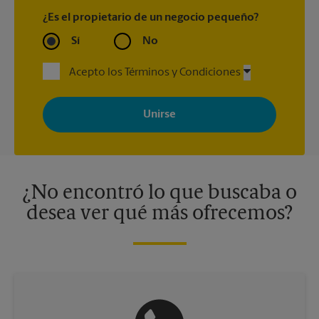
¿Es el propietario de un negocio pequeño?
Sí
No
Acepto los Términos y Condiciones
Al registrarse, acepta recibir correos electrónicos de The UPS
Store con noticias, ofertas especiales, promociones y mensajes
adaptados a sus intereses. Puede darse de baja en cualquier
momento. Para más información, consulte nuestra política de
privacidad. Los centros están bajo la titularidad y la gestión
independiente de franquiciados. Varias ofertas pueden estar
disponibles solo en algunos centros participantes. Para más
información, contacte al centro The UPS Store en su ciudad.
¿No encontró lo que buscaba o
desea ver qué más ofrecemos?