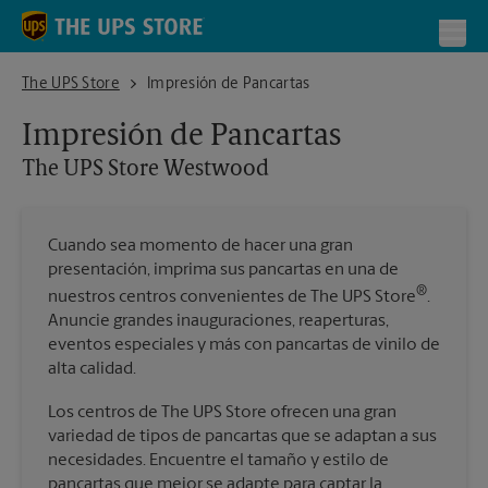
Skip to content
Return to Nav
Toggl
The UPS Store Westwood
The UPS Store
Impresión de Pancartas
Impresión de Pancartas
The UPS Store
Westwood
Cuando sea momento de hacer una gran
presentación, imprima sus pancartas en una de
®
nuestros centros convenientes de The UPS Store
.
Anuncie grandes inauguraciones, reaperturas,
eventos especiales y más con pancartas de vinilo de
alta calidad.
Los centros de The UPS Store ofrecen una gran
variedad de tipos de pancartas que se adaptan a sus
necesidades. Encuentre el tamaño y estilo de
pancartas que mejor se adapte para captar la