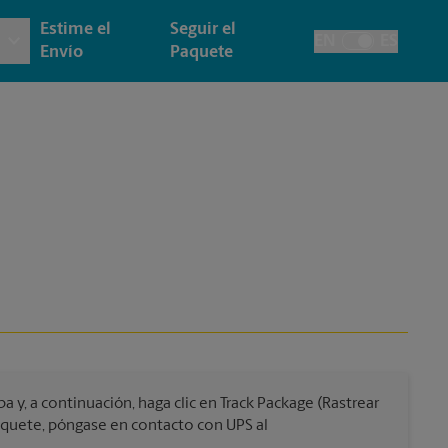
Estime el
Seguir el
EN
ES
Alternar el idiom
Envío
Paquete
 e Impresión Arquitectónica
y
Cuentas de la Casa
ía y Tarjetas
cción
Envío de Faxes y Escaneos
as, Carteles y Letreros
de Pasaporte
esión de Pancartas
esión de Carteles
esión de Letreros
y, a continuación, haga clic en Track Package (Rastrear
paquete, póngase en contacto con UPS al