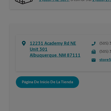
1 (800) 742-5877
, o con UPS al
1 (800) 2
12231 Academy Rd NE
(505) 
Unit 301
(505) 
Albuquerque
,
NM
87111
store
Página De Inicio De La Tienda