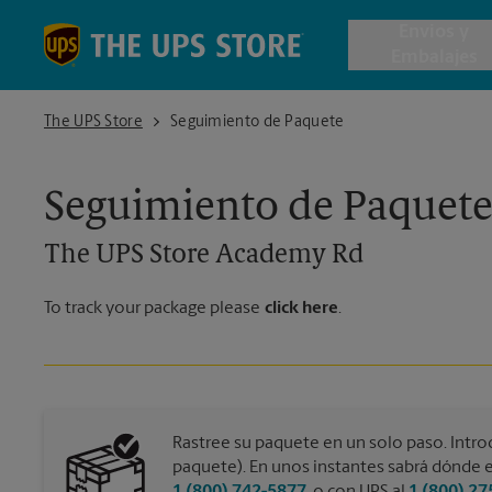
Skip to content
Return to Nav
Envios y
Embalajes
The UPS Store Academy Rd
The UPS Store
Seguimiento de Paquete
Envío de 
Seguimiento de Paquet
Cajas de 
The UPS Store
Academy Rd
Servicios 
To track your package please
click here
.
Envío Inte
Todos los
Rastree su paquete en un solo paso. Intro
paquete). En unos instantes sabrá dónde e