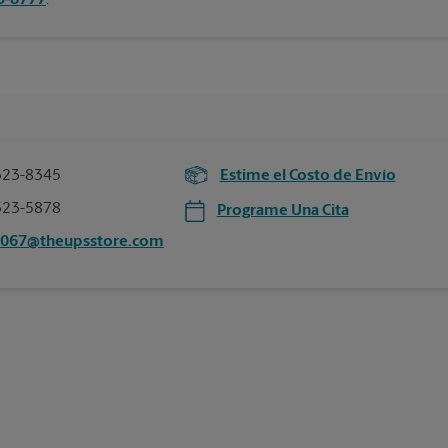
75-8777
.
323-8345
Estime el Costo de Envío
323-5878
Programe Una Cita
5067@theupsstore.com