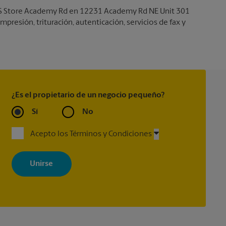
 UPS Store Academy Rd en 12231 Academy Rd NE Unit 301
presión, trituración, autenticación, servicios de fax y
¿Es el propietario de un negocio pequeño?
Sí
No
Acepto los Términos y Condiciones
Al registrarse, acepta recibir correos electrónicos de The UPS Store
con noticias, ofertas especiales, promociones y mensajes
adaptados a sus intereses. Puede darse de baja en cualquier
momento. Para más información, consulte nuestra política de
privacidad. Los centros están bajo la titularidad y la gestión
independiente de franquiciados. Varias ofertas pueden estar
disponibles solo en algunos centros participantes. Para más
información, contacte al centro The UPS Store en su ciudad.