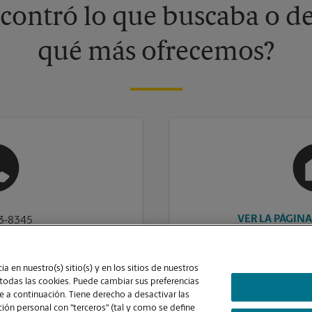
contró lo que buscaba o de
qué más ofrecemos?
VER LA PÁGINA
23-8345
a en nuestro(s) sitio(s) y en los sitios de nuestros
 todas las cookies. Puede cambiar sus preferencias
 a continuación. Tiene derecho a desactivar las
ón personal con "terceros" (tal y como se define
Contraste Alto