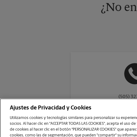
¿No en
(505) 3
Ajustes de Privacidad y Cookies
Utilizamos cookies y tecnologías similares para personalizar su experienci
socios. Al hacer clic en "ACCEPTAR TODAS LAS COOKIES", acepta el uso de
de cookies al hacer clic en el botón "PERSONALIZAR COOKIES" que aparece
Copyright © 1994-
2026
.
cookies, como las de segmentación, que pueden "compartir" su informaci
The UPS Store
|
Aviso de Privacidad
|
Términos de Uso del Sitio Web
|