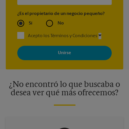
¿Es el propietario de un negocio pequeño?
Sí
No
Acepto los Términos y Condiciones
Al registrarse, acepta recibir correos electrónicos de The UPS
Store con noticias, ofertas especiales, promociones y mensajes
adaptados a sus intereses. Puede darse de baja en cualquier
momento. Para más información, consulte nuestra política de
privacidad. Los centros están bajo la titularidad y la gestión
independiente de franquiciados. Varias ofertas pueden estar
disponibles solo en algunos centros participantes. Para más
información, contacte al centro The UPS Store en su ciudad.
¿No encontró lo que buscaba o
desea ver qué más ofrecemos?