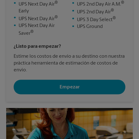
®
®
•
•
UPS Next Day Air
UPS 2nd Day Air A.M.
®
Early
•
UPS 2nd Day Air
®
•
®
UPS Next Day Air
•
UPS 3 Day Select
•
UPS Next Day Air
•
UPS Ground
®
Saver
¿Listo para empezar?
Estime los costos de envío a su destino con nuestra
práctica herramienta de estimación de costos de
envío.
Empezar