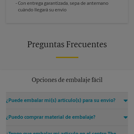
Con entrega garantizada, sepa de antemano
cuándo llegará su envío
Preguntas Frecuentes
Opciones de embalaje fácil
¿Puede embalar mi(s) artículo(s) para su envío?
Sí. Contamos con Certified Packing Experts que tienen mucho
¿Puedo comprar material de embalaje?
cuidado en ayudar a asegurar su(s) artículo(s) para el envío.
Mantenemos los estándares de calidad de embalaje para la
Sí. Ofrecemos una amplia gama de cajas y materiales de
llegada segura de su(s) artículo(s) al momento del envío.