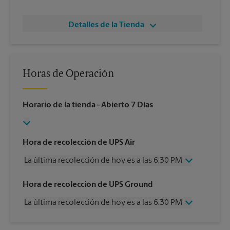
Detalles de la Tienda
Horas de Operación
Horario de la tienda
- Abierto 7 Días
Hora de recolección de UPS Air
La última recolección de hoy es a las 6:30 PM
Miércoles
6:30 PM
Hora de recolección de UPS Ground
Jueves
6:30 PM
La última recolección de hoy es a las 6:30 PM
Viernes
6:30 PM
Sábado
3:00 PM
Miércoles
6:30 PM
Domingo
Sin Recolección