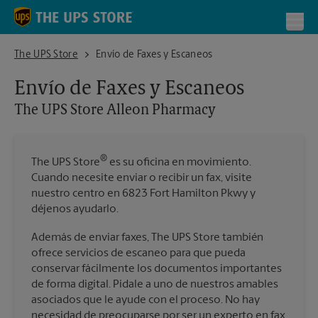
Skip to content
Return to Nav
Toggl
The UPS Store Alleon Pharmacy
The UPS Store
Envío de Faxes y Escaneos
Envío de Faxes y Escaneos
The UPS Store
Alleon Pharmacy
®
The UPS Store
es su oficina en movimiento.
Cuando necesite enviar o recibir un fax, visite
nuestro centro en 6823 Fort Hamilton Pkwy y
déjenos ayudarlo.
Además de enviar faxes, The UPS Store también
ofrece servicios de escaneo para que pueda
conservar fácilmente los documentos importantes
de forma digital. Pídale a uno de nuestros amables
asociados que le ayude con el proceso. No hay
necesidad de preocuparse por ser un experto en fax