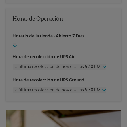
Horas de Operación
Horario de la tienda
- Abierto 7 Días
Hora de recolección de UPS Air
La última recolección de hoy es a las 5:30 PM
Miércoles
5:30 PM
Hora de recolección de UPS Ground
Jueves
5:30 PM
La última recolección de hoy es a las 5:30 PM
Viernes
5:30 PM
Sábado
4:00 PM
Miércoles
5:30 PM
Domingo
Sin Recolección
Jueves
5:30 PM
Lunes
5:30 PM
Viernes
5:30 PM
Martes
5:30 PM
Sábado
4:00 PM