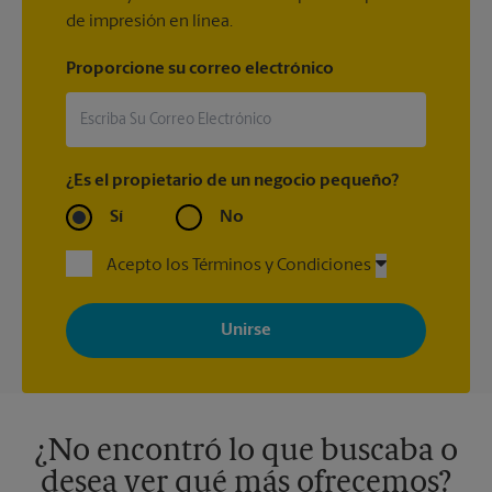
de impresión en línea.
Proporcione su correo electrónico
¿Es el propietario de un negocio pequeño?
Sí
No
Acepto los Términos y Condiciones
Al registrarse, acepta recibir correos electrónicos de The UPS
Store con noticias, ofertas especiales, promociones y mensajes
adaptados a sus intereses. Puede darse de baja en cualquier
momento. Para más información, consulte nuestra política de
privacidad. Los centros están bajo la titularidad y la gestión
independiente de franquiciados. Varias ofertas pueden estar
disponibles solo en algunos centros participantes. Para más
información, contacte al centro The UPS Store en su ciudad.
¿No encontró lo que buscaba o
desea ver qué más ofrecemos?