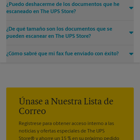
¿Puedo deshacerme de los documentos que he
escaneado en The UPS Store?
Sí, proporcionamos servicios de destrucción de cualquier
¿De qué tamaño son los documentos que se
documento o medio que necesite destruir.
pueden escanear en The UPS Store?
Nuestras máquinas tienen diferentes tamaños. Venga o
¿Cómo sabré que mi fax fue enviado con éxito?
llámenos al (718) 745-0739 y hable con los asociados para
conocer más sobre los tamaños específicos.
Recibirá una hoja de confirmación cuando su fax esté
completo. Y si no se completó la primera vez, le enviaremos
su transmisión de nuevo.
Únase a Nuestra Lista de
Correo
Regístrese para obtener acceso interno a las
noticias y ofertas especiales de The UPS
Store® y ahorre un 15 % en su próximo pedido