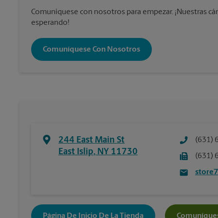
Comuníquese con nosotros para empezar. ¡Nuestras cám
esperando!
Comuníquese Con Nosotros
244 East Main St
(631) 
East Islip
,
NY
11730
(631) 
store
Página De Inicio De La Tienda
Comuníques