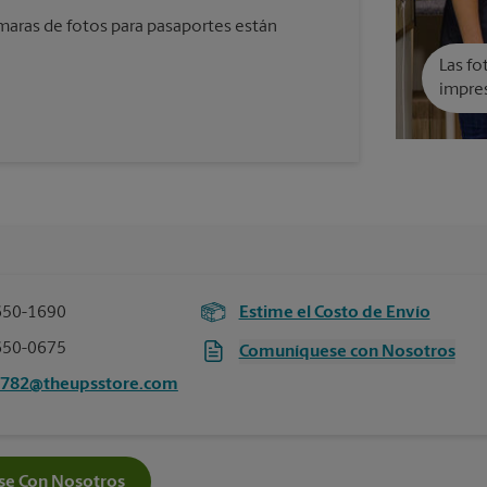
aras de fotos para pasaportes están
Las fo
impres
650-1690
Estime el Costo de Envío
650-0675
Comuníquese con Nosotros
7782@theupsstore.com
e Con Nosotros