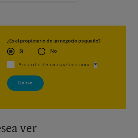
¿Es el propietario de un negocio pequeño?
Sí
No
Acepto los Términos y Condiciones
Al registrarse, acepta recibir correos electrónicos de The UPS Store
con noticias, ofertas especiales, promociones y mensajes
adaptados a sus intereses. Puede darse de baja en cualquier
momento. Para más información, consulte nuestra política de
privacidad. Los centros están bajo la titularidad y la gestión
independiente de franquiciados. Varias ofertas pueden estar
disponibles solo en algunos centros participantes. Para más
información, contacte al centro The UPS Store en su ciudad.
sea ver