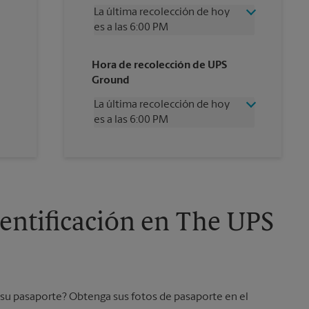
La última recolección de hoy
es a las 6:00 PM
Miércoles
6:00 PM
Hora de recolección de UPS
Jueves
6:00 PM
Ground
Viernes
6:00 PM
Sábado
3:30 PM
La última recolección de hoy
Domingo
Sin Recolección
es a las 6:00 PM
Lunes
6:00 PM
Martes
6:00 PM
Miércoles
6:00 PM
Jueves
6:00 PM
Viernes
6:00 PM
Sábado
Sin Recolección
Domingo
Sin Recolección
dentificación en The UPS
Lunes
6:00 PM
Martes
6:00 PM
ar su pasaporte? Obtenga sus fotos de pasaporte en el