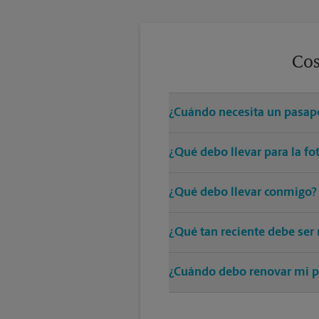
Cos
¿Cuándo necesita un pasap
Todos los viajes fuera de los E
¿Qué debo llevar para la fo
Se sugiere una camiseta de color
¿Qué debo llevar conmigo?
religiosos) y las gafas de sol que
Cuando se solicita un pasaporte
¿Qué tan reciente debe ser 
Cualquier foto usada para un pa
¿Cuándo debo renovar mi p
Nueve meses antes de la expirac
pasaporte sea válido al menos 6