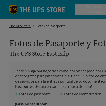
Skip to content
Return to Nav
Envios y
Embalajes
The UPS Store East Islip
The UPS Store
Fotos de pasaporte
Envío de 
Fotos de Pasaporte y Fot
Cajas de 
The UPS Store
East Islip
Servicios 
Tanto si viaja por negocios como por placer, pase por T
Envío Inte
de fotografía para pasaportes. Y si tiene un plazo de 
de servicios para la entrega puntual de su documentac
Pasaportes. ¡Estará en camino en poco tiempo!
Todos los
•
Fotos de pasaporte
•
Fotos de identificación
¡Pase por aquí hoy!