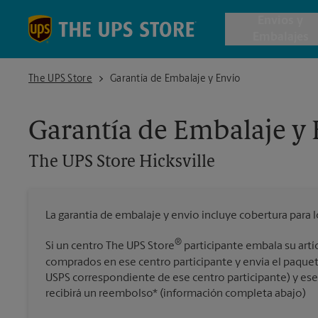
Skip to content
Return to Nav
Envios y
Embalajes
The UPS Store Hicksville
The UPS Store
Garantía de Embalaje y Envío
Envío de 
Garantía de Embalaje y
Cajas de 
The UPS Store
Hicksville
Servicios 
La garantía de embalaje y envío incluye cobertura para 
Envío Inte
®
Si un centro The UPS Store
participante embala su artí
comprados en ese centro participante y envía el paquet
USPS correspondiente de ese centro participante) y ese a
Todos los
recibirá un reembolso* (información completa abajo)