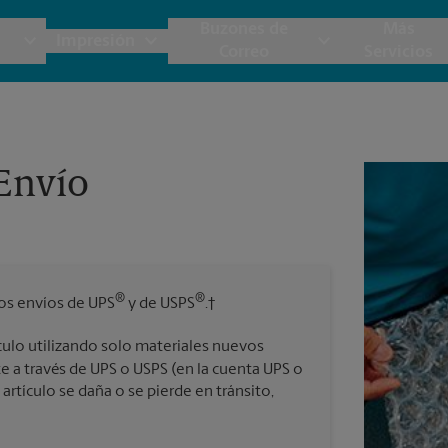
Buzones de
Más
Impresión
Correo
Servicios
UPS
Copias y Documentos
Envío de Carga
Servicios de Buzón
Planos
Notar
 Envío
Embalaje y Envío
Materiales de Marketing
Cajas y Suministros de Mudanza
Destru
Correo Directo
Postales
Estime el Costo de Envío
Fotos 
Tarjetas Comerciales
®
®
los envíos de UPS
y de USPS
.†
rnacional
Garantía de Embalaje y Envío
culo utilizando solo materiales nuevos
e a través de UPS o USPS (en la cuenta UPS o
rtículo se daña o se pierde en tránsito,
 Servicios de Envío y Embalaje