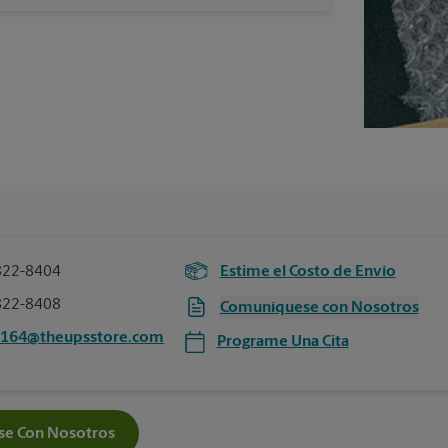
822-8404
Estime el Costo de Envío
822-8408
Comuníquese con Nosotros
5164@theupsstore.com
Programe Una Cita
e Con Nosotros