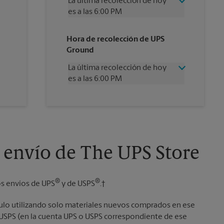
La última recolección de hoy
es a las 6:00 PM
Miércoles
6:00 PM
Hora de recolección de UPS
Jueves
6:00 PM
Ground
Viernes
6:00 PM
Sábado
4:00 PM
La última recolección de hoy
Domingo
Sin Recolección
es a las 6:00 PM
Lunes
6:00 PM
Martes
6:00 PM
Miércoles
6:00 PM
Jueves
6:00 PM
Viernes
6:00 PM
Sábado
Sin Recolección
Domingo
Sin Recolección
 envío de The UPS Store
Lunes
6:00 PM
Martes
6:00 PM
®
®
os envíos de UPS
y de USPS
.†
culo utilizando solo materiales nuevos comprados en ese
o USPS (en la cuenta UPS o USPS correspondiente de ese