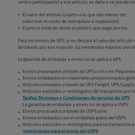
centro participante) y ese artículo se daña o se pierde en
El valor del artículo (sujeto a lo que sea menor del
valor real, el costo de reemplazo o reparación)
El precio total de venta al público que pagó por los
Para los envíos de UPS, si no declara el valor del artícu
declarado por ese importe, su reembolso máximo por el v
La garantía de embalaje y envío no se aplica a UPS:
Envíos procesados a través de UPS.com o en Paquetes
Envíos embalados en materiales proporcionados gratu
Artículos enviados a través de UPS Freight, UPS Supply
Artículos excluidos o restringidos del transporte por U
Tarifas/Términos y Condiciones de servicio de UPS
La garantía de embalaje y envío no se aplica a USPS:
Envíos procesados a través de USPS.com
Envíos embalados con el embalaje gratis del USPS
Artículos excluidos o restringidos para su transporte p
restricciones para el envío del USPS
.