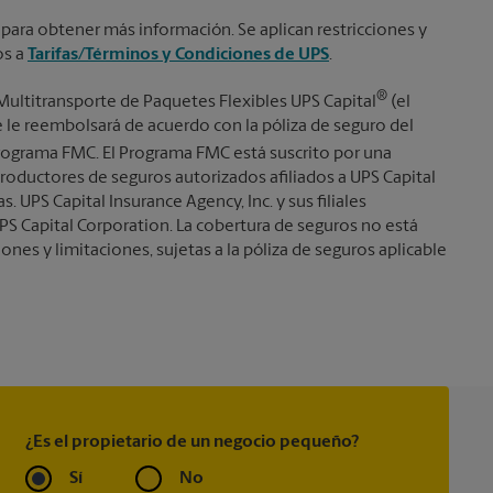
 para obtener más información. Se aplican restricciones y
os a
Tarifas/Términos y Condiciones de UPS
.
®
Multitransporte de Paquetes Flexibles UPS Capital
(el
se le reembolsará de acuerdo con la póliza de seguro del
ograma FMC. El Programa FMC está suscrito por una
roductores de seguros autorizados afiliados a UPS Capital
s. UPS Capital Insurance Agency, Inc. y sus filiales
PS Capital Corporation. La cobertura de seguros no está
iones y limitaciones, sujetas a la póliza de seguros aplicable
¿Es el propietario de un negocio pequeño?
Sí
No