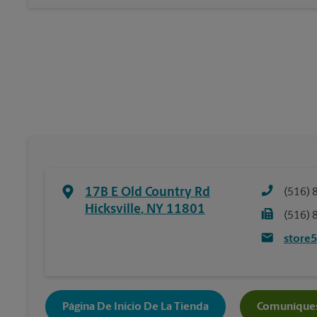
17B E Old Country Rd
(516) 
Hicksville
,
NY
11801
(516) 
store
Página De Inicio De La Tienda
Comuníques