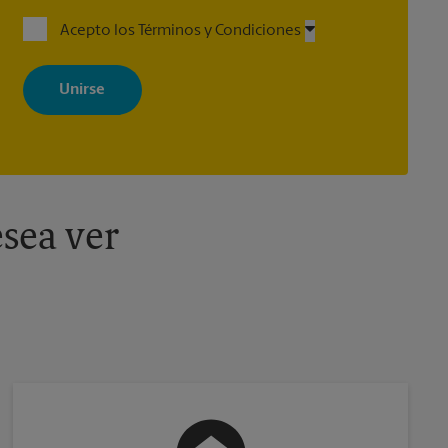
Acepto los Términos y Condiciones
Al registrarse, acepta recibir correos electrónicos de The UPS Store
con noticias, ofertas especiales, promociones y mensajes
adaptados a sus intereses. Puede darse de baja en cualquier
momento. Para más información, consulte nuestra política de
privacidad. Los centros están bajo la titularidad y la gestión
independiente de franquiciados. Varias ofertas pueden estar
disponibles solo en algunos centros participantes. Para más
información, contacte al centro The UPS Store en su ciudad.
sea ver