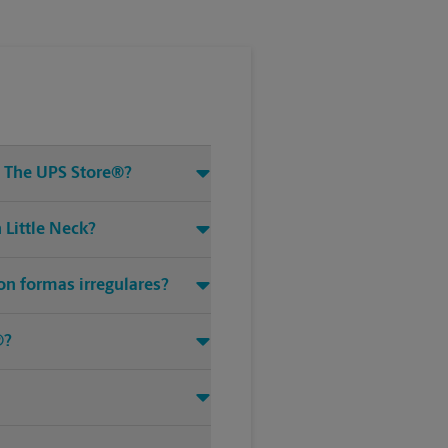
e The UPS Store®?
 Little Neck?
con formas irregulares?
®?