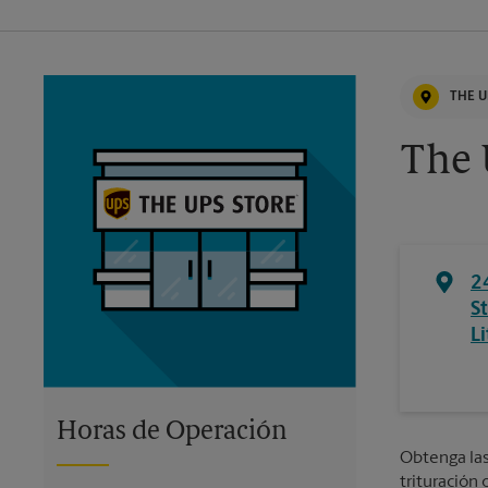
THE U
The 
2
St
Li
Horas de Operación
Obtenga las 
trituración