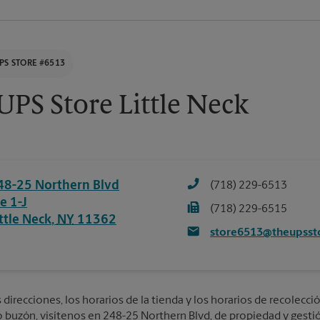
PS STORE #6513
UPS Store Little Neck
48-25 Northern Blvd
(718) 229-6513
e 1-J
(718) 229-6515
ttle Neck
,
NY
11362
store6513@theupsst
direcciones, los horarios de la tienda y los horarios de recolecció
 o buzón, visítenos en 248-25 Northern Blvd, de propiedad y gestió