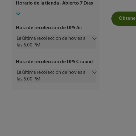
Horario de la tienda
- Abierto 7 Días
Obtener
Hora de recolección de UPS Air
La última recolección de hoy es a
las 6:00 PM
Miércoles
6:00 PM
Hora de recolección de UPS Ground
Jueves
6:00 PM
Viernes
6:00 PM
La última recolección de hoy es a
Sábado
1:00 PM
las 6:00 PM
Domingo
Sin Recolección
Lunes
6:00 PM
Miércoles
6:00 PM
Martes
6:00 PM
Jueves
6:00 PM
Viernes
6:00 PM
Sábado
Sin Recolección
Domingo
Sin Recolección
Lunes
6:00 PM
Martes
6:00 PM