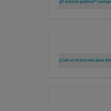
¿El notario público** siemp
¿Cuál es el proceso para a