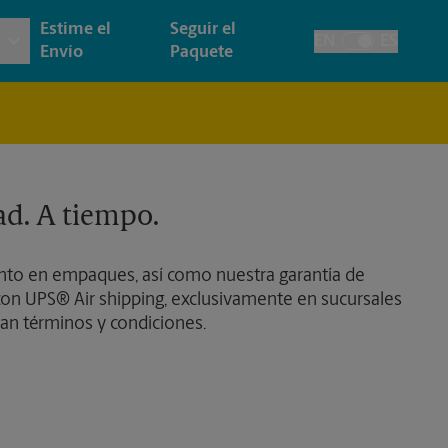
Estime el
Seguir el
EN
ES
Alternar el idiom
Envío
Paquete
 e Impresión Arquitectónica
y
Cuentas de la Casa
ía y Tarjetas
cción
Envío de Faxes y Escaneos
ad. A tiempo.
as, Carteles y Letreros
de Pasaporte
to en empaques, así como nuestra garantía de
esión de Pancartas
on UPS® Air shipping, exclusivamente en sucursales
an términos y condiciones.
esión de Carteles
esión de Letreros