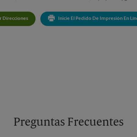
 Direcciones
Inicie El Pedido De Impresión En Lí
Get Directions For 248-25 Northern Blvd - Opens In New Tab
Preguntas Frecuentes