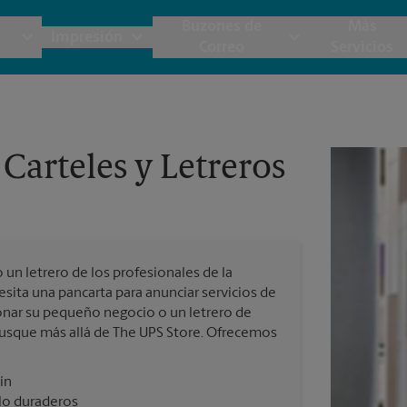
Buzones de
Más
Impresión
Correo
Servicios
UPS
Copias y Documentos
Cajas y Suministros de Mudanza
Servicios de Buzón
Planos
Notar
Carteles y Letreros
Embalaje y Envío
Materiales de Marketing
Estime el Costo de Envío
Papeler
Destru
Correo Directo
Postales
Garantía de Embalaje y Envío
Pancart
Fotos 
Folletos
Impr
un letrero de los profesionales de la
Tarjetas Postales
rnacional
esita una pancarta para anunciar servicios de
Impr
ionar su pequeño negocio o un letrero de
Tarjetas Comerciales
 busque más allá de The UPS Store. Ofrecemos
Impr
 Servicios de Envío y Embalaje
ín
Todos los Servicios de Impresión
ilo duraderos