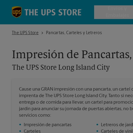
Skip to content
Return to Nav
Envios y
Embalajes
The UPS Store Long Island City
The UPS Store
Pancartas, Carteles y Letreros
Envío de 
Impresión de Pancartas, 
Cajas de 
The UPS Store
Long Island City
Servicios 
Cause una GRAN impresión con una pancarta, un cartel o 
Envío Inte
imprenta de The UPS Store Long Island City. Tanto si nec
entrega o de comida para llevar, un cartel para promoc
jardín para anunciar su jornada de puertas abiertas, no
Todos los
servicios como:
•
Impresión de pancartas
•
Letreros de jard
•
Carteles
•
Carteles de vin