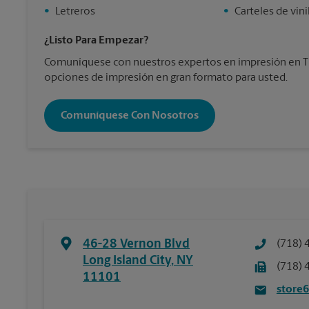
•
Letreros
•
Carteles de vini
¿Listo Para Empezar?
Comuníquese con nuestros expertos en impresión en Th
opciones de impresión en gran formato para usted.
Comuníquese Con Nosotros
46-28 Vernon Blvd
(718) 
Long Island City
,
NY
(718) 
11101
store