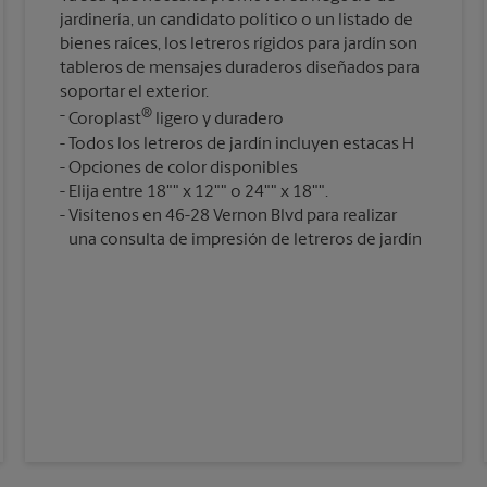
jardinería, un candidato político o un listado de
bienes raíces, los letreros rígidos para jardín son
tableros de mensajes duraderos diseñados para
soportar el exterior.
®
Coroplast
ligero y duradero
Todos los letreros de jardín incluyen estacas H
Opciones de color disponibles
Elija entre 18"" x 12"" o 24"" x 18"".
Visítenos en 46-28 Vernon Blvd para realizar
una consulta de impresión de letreros de jardín