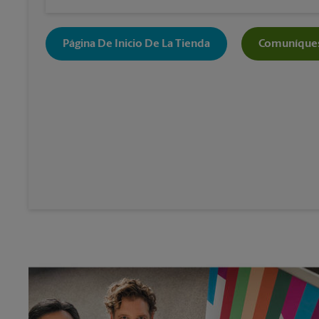
Página De Inicio De La Tienda
Comuníques