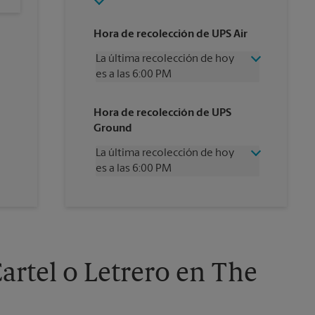
Hora de recolección de UPS Air
La última recolección de hoy
es a las 6:00 PM
Miércoles
6:00 PM
Hora de recolección de UPS
Jueves
6:00 PM
Ground
Viernes
6:00 PM
Sábado
2:00 PM
La última recolección de hoy
Domingo
Sin Recolección
es a las 6:00 PM
Lunes
6:00 PM
Martes
6:00 PM
Miércoles
6:00 PM
Jueves
6:00 PM
Viernes
6:00 PM
Sábado
Sin Recolección
Domingo
Sin Recolección
artel o Letrero en The
Lunes
6:00 PM
Martes
6:00 PM