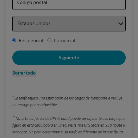
artí
Código postal
Country
Detal
*Cam
Address Type
Residencial
Comercial
Redon
enter
Siguiente
Pe
Borrar todo
Lon
*
La tarifa refleja una estimación de los cargos de transporte e incluye
An
un recargo por combustible.
**
Alt
Nota: La tarifa real de UPS Ground puede ser diferente a la tarifa que
figura en esta calculadora en línea.
Visite The UPS Store en 960 Route 6
Mahopac, NY para determinar si su tarifa es diferente de la que figura