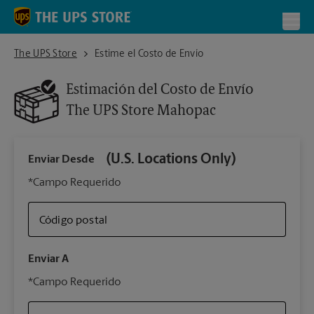
Skip to content
Return to Nav
Toggl
The UPS Store Mahopac
The UPS Store
Estime el Costo de Envío
Estimación del Costo de Envío
The UPS Store
Mahopac
(U.S. Locations Only)
Enviar Desde
Infor
*Campo Requerido
Código postal
Tipo 
Enviar A
Su 
*Campo Requerido
nues
The 