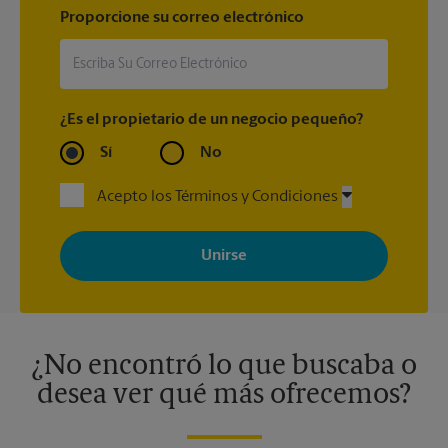
Proporcione su correo electrónico
¿Es el propietario de un negocio pequeño?
Sí
No
Acepto los Términos y Condiciones
Al registrarse, acepta recibir correos electrónicos de The UPS
Store con noticias, ofertas especiales, promociones y mensajes
adaptados a sus intereses. Puede darse de baja en cualquier
momento. Para más información, consulte nuestra política de
privacidad. Los centros están bajo la titularidad y la gestión
independiente de franquiciados. Varias ofertas pueden estar
disponibles solo en algunos centros participantes. Para más
información, contacte al centro The UPS Store en su ciudad.
¿No encontró lo que buscaba o
desea ver qué más ofrecemos?