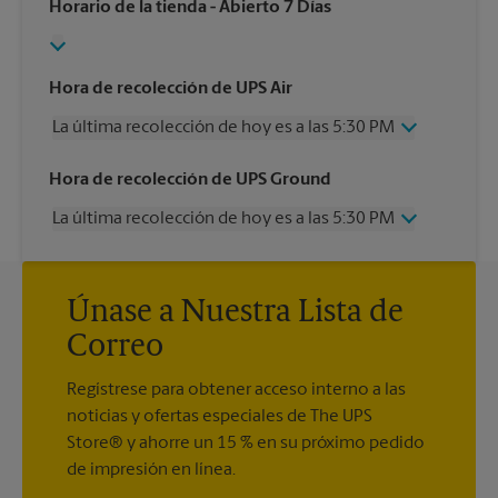
Horario de la tienda
- Abierto 7 Días
Hora de recolección de UPS Air
La última recolección de hoy es a las 5:30 PM
Miércoles
5:30 PM
Hora de recolección de UPS Ground
Jueves
5:30 PM
La última recolección de hoy es a las 5:30 PM
Viernes
5:30 PM
Sábado
12:30 PM
Miércoles
5:30 PM
Domingo
Sin Recolección
Jueves
5:30 PM
Lunes
5:30 PM
Únase a Nuestra Lista de
Viernes
5:30 PM
Martes
5:30 PM
Sábado
12:30 PM
Correo
Domingo
Sin Recolección
Lunes
5:30 PM
Regístrese para obtener acceso interno a las
Martes
5:30 PM
noticias y ofertas especiales de The UPS
Store® y ahorre un 15 % en su próximo pedido
de impresión en línea.