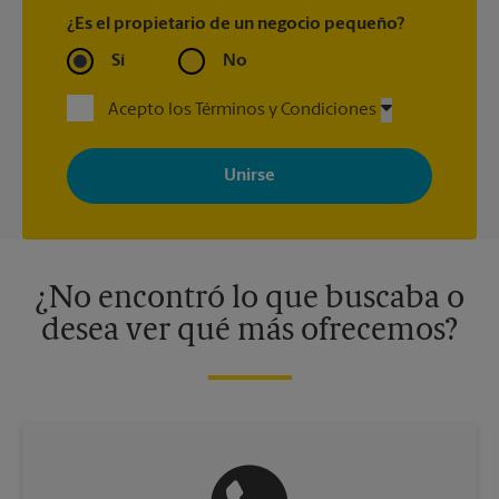
¿Es el propietario de un negocio pequeño?
Sí
No
Acepto los Términos y Condiciones
Al registrarse, acepta recibir correos electrónicos de The UPS
Store con noticias, ofertas especiales, promociones y mensajes
adaptados a sus intereses. Puede darse de baja en cualquier
momento. Para más información, consulte nuestra política de
privacidad. Los centros están bajo la titularidad y la gestión
independiente de franquiciados. Varias ofertas pueden estar
disponibles solo en algunos centros participantes. Para más
información, contacte al centro The UPS Store en su ciudad.
¿No encontró lo que buscaba o
desea ver qué más ofrecemos?