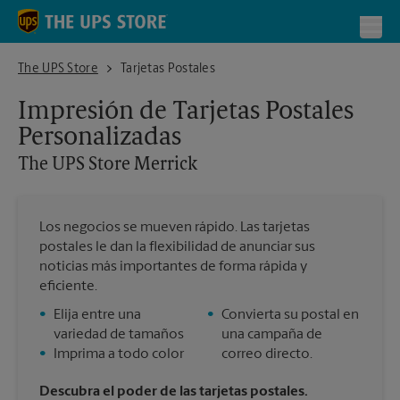
Skip to content
Return to Nav
Toggl
The UPS Store Merrick
The UPS Store
Tarjetas Postales
Impresión de Tarjetas Postales
Personalizadas
The UPS Store
Merrick
Los negocios se mueven rápido. Las tarjetas
postales le dan la flexibilidad de anunciar sus
noticias más importantes de forma rápida y
eficiente.
•
Elija entre una
•
Convierta su postal en
variedad de tamaños
una campaña de
•
Imprima a todo color
correo directo.
Descubra el poder de las tarjetas postales.