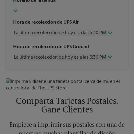
Horario de la tienda
Hora de recolección de UPS Air
La última recolección de hoy es a las 6:30 PM
Miércoles
6:30 PM
Hora de recolección de UPS Ground
Jueves
6:30 PM
La última recolección de hoy es a las 6:30 PM
Viernes
6:30 PM
Sábado
2:30 PM
Miércoles
6:30 PM
Domingo
Sin Recolección
Jueves
6:30 PM
Lunes
6:30 PM
Viernes
6:30 PM
Martes
6:30 PM
Sábado
Sin Recolección
Domingo
Sin Recolección
Comparta Tarjetas Postales,
Lunes
6:30 PM
Gane Clientes
Martes
6:30 PM
Empiece a imprimir sus postales con una de