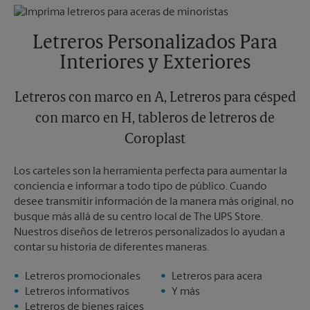
Jueves
5:00 PM
Lunes
5:00 PM
Viernes
5:00 PM
Martes
5:00 PM
Sábado
Sin Recolección
Letreros Personalizados Para
Domingo
Sin Recolección
Interiores y Exteriores
Lunes
5:00 PM
Martes
5:00 PM
Letreros con marco en A, Letreros para césped
con marco en H, tableros de letreros de
Coroplast
Los carteles son la herramienta perfecta para aumentar la
conciencia e informar a todo tipo de público. Cuando
desee transmitir información de la manera más original, no
busque más allá de su centro local de The UPS Store.
Nuestros diseños de letreros personalizados lo ayudan a
contar su historia de diferentes maneras.
Letreros promocionales
Letreros para acera
Letreros informativos
Y más
Letreros de bienes raíces