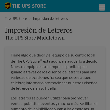
Skip to content
Return to Nav
Toggl
The UPS Store Middletown
The UPS Store
Impresión de Letreros
Impresión de Letreros
The UPS Store
Middletown
Tiene algo que decir y el equipo de su centro local
®
de The UPS Store
está aquí para ayudarlo a decirlo.
Nuestro equipo está siempre disponible para
guiarlo a través de los diseños de letreros para una
variedad de ocasiones. Ya sea que desee atraer,
celebrar, informar o promocionar, nuestros diseños
de letreros dejan su huella.
Los letreros se pueden utilizar para promover
ventas, publicitar eventos y mucho más. Facilitan el
aumento de la visibilidad y dan a las empresas un