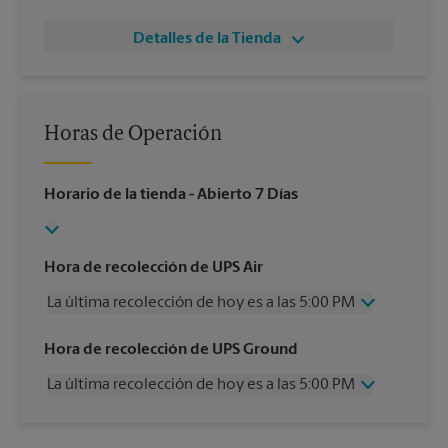
Detalles de la Tienda
Horas de Operación
Horario de la tienda
- Abierto 7 Días
Hora de recolección de UPS Air
La última recolección de hoy es a las 5:00 PM
Miércoles
5:00 PM
Hora de recolección de UPS Ground
Jueves
5:00 PM
La última recolección de hoy es a las 5:00 PM
Viernes
5:00 PM
Sábado
12:00 PM
Miércoles
5:00 PM
Domingo
Sin Recolección