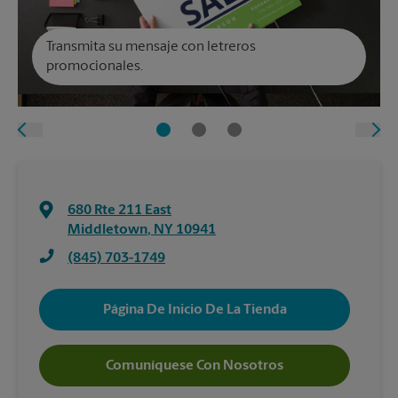
Transmita su mensaje con letreros
promocionales.
680 Rte 211 East
Middletown
,
NY
10941
(845) 703-1749
Página De Inicio De La Tienda
Comuníquese Con Nosotros