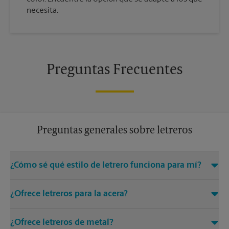
necesita.
Preguntas Frecuentes
Preguntas generales sobre letreros
¿Cómo sé qué estilo de letrero funciona para mí?
Venga a The UPS Store Middletown o llámenos al (845) 703-
¿Ofrece letreros para la acera?
1749 y estaremos encantados de ayudarle a encontrar la
solución adecuada de letreros para sus necesidades
Sí, los centros de The UPS Store ofrecen una variedad de
¿Ofrece letreros de metal?
letreros, como letreros con marco en A, que son perfectos