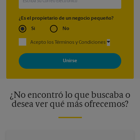
¿Es el propietario de un negocio pequeño?
Sí
No
Acepto los Términos y Condiciones
Al registrarse, acepta recibir correos electrónicos de The UPS
Store con noticias, ofertas especiales, promociones y mensajes
adaptados a sus intereses. Puede darse de baja en cualquier
momento. Para más información, consulte nuestra política de
privacidad. Los centros están bajo la titularidad y la gestión
independiente de franquiciados. Varias ofertas pueden estar
disponibles solo en algunos centros participantes. Para más
información, contacte al centro The UPS Store en su ciudad.
¿No encontró lo que buscaba o
desea ver qué más ofrecemos?