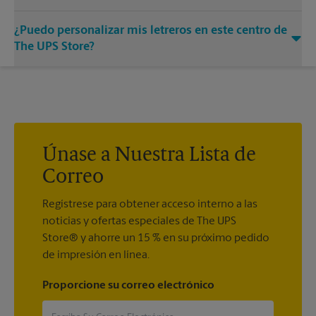
para promocionar en la acera.
Sí. Nuestros letreros de metal fuertes, resistentes y confiables
¿Puedo personalizar mis letreros en este centro de
hacen una presentación llamativa. Visite su centro local de
The UPS Store para obtener ejemplos a todo color de una o
The UPS Store?
dos caras para elegir entre todos en un solo lugar.
Los diseños de letreros personalizados están disponibles en
su centro local de The UPS Store. Siempre estamos
encantados de ayudarlo a crear el letrero correcto con la
impresión de letreros que se adapte a sus necesidades.
Únase a Nuestra Lista de
Correo
Regístrese para obtener acceso interno a las
noticias y ofertas especiales de The UPS
Store® y ahorre un 15 % en su próximo pedido
de impresión en línea.
Proporcione su correo electrónico