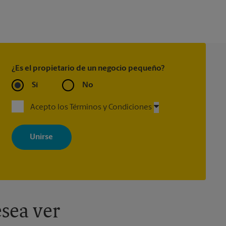
¿Es el propietario de un negocio pequeño?
Sí
No
Acepto los Términos y Condiciones
Al registrarse, acepta recibir correos electrónicos de The UPS Store
con noticias, ofertas especiales, promociones y mensajes
adaptados a sus intereses. Puede darse de baja en cualquier
momento. Para más información, consulte nuestra política de
privacidad. Los centros están bajo la titularidad y la gestión
independiente de franquiciados. Varias ofertas pueden estar
disponibles solo en algunos centros participantes. Para más
información, contacte al centro The UPS Store en su ciudad.
sea ver