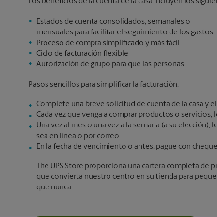
Los beneficios de la cuenta de la casa incluyen los siguie
Estados de cuenta consolidados, semanales o
mensuales para facilitar el seguimiento de los gastos
Proceso de compra simplificado y más fácil
Ciclo de facturación flexible
Autorización de grupo para que las personas
Pasos sencillos para simplificar la facturación:
Complete una breve solicitud de cuenta de la casa y eli
Cada vez que venga a comprar productos o servicios, le
Una vez al mes o una vez a la semana (a su elección), l
sea en línea o por correo.
En la fecha de vencimiento o antes, pague con cheque 
The UPS Store proporciona una cartera completa de pr
que convierta nuestro centro en su tienda para pequ
que nunca.