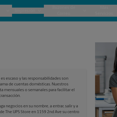
Buzones de
Más
Impresión
Correo
Servicios
UPS
Copias y Documentos
Envío de Carga
Servicios de Buzón
Planos
Notar
Embalaje y Envío
Materiales de Marketing
Cajas y Suministros de Mudanza
Papeler
Destru
Correo Directo
Postales
Estime el Costo de Envío
Pancart
Fotos 
Folletos
Impr
es escaso y las responsabilidades son
Tarjetas Postales
rnacional
Garantía de Embalaje y Envío
grama de cuentas domésticas. Nuestros
Impr
ta mensuales o semanales para facilitar el
Tarjetas Comerciales
transacción.
Impr
 Servicios de Envío y Embalaje
a negocios en su nombre, a entrar, salir y a
a de The UPS Store en 1159 2nd Ave su centro
Todos los Servicios de Impresión