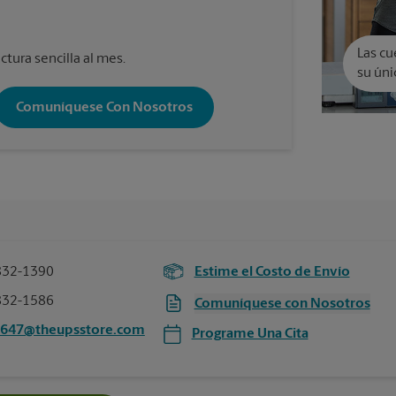
Las cu
ctura sencilla al mes.
su úni
Comuníquese Con Nosotros
832-1390
Estime el Costo de Envío
832-1586
Comuníquese con Nosotros
0647@theupsstore.com
Programe Una Cita