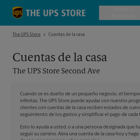
Skip to content
Return to Nav
Envios y
Embalajes
The UPS Store Second Ave
The UPS Store
Cuentas de la casa
Envío de 
Cuentas de la casa
Cajas de 
The UPS Store
Second Ave
Servicios 
Cuando se es dueño de un pequeño negocio, el tiempo 
Envío Inte
infinitas. The UPS Store puede ayudar con nuestro pro
clientes con cuentas de la casa reciben estados de cuen
seguimiento de los gastos y simplificar el pago de cada 
Todos los
Esto lo ayuda a usted, o a una persona designada que hag
seguir su camino. Abra una cuenta de la casa hoy y hag