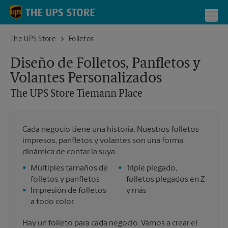
Skip to content
Return to Nav
Toggl
The UPS Store Tiemann Place
The UPS Store
Folletos
Diseño de Folletos, Panfletos y
Volantes Personalizados
The UPS Store
Tiemann Place
Cada negocio tiene una historia. Nuestros folletos
impresos, panfletos y volantes son una forma
dinámica de contar la suya.
•
Múltiples tamaños de
•
Triple plegado,
folletos y panfletos
folletos plegados en Z
•
Impresión de folletos
y más
a todo color
Hay un folleto para cada negocio. Vamos a crear el