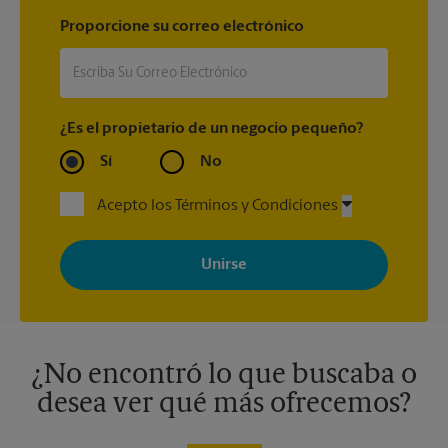
Proporcione su correo electrónico
¿Es el propietario de un negocio pequeño?
Sí
No
Acepto los Términos y Condiciones
Al registrarse, acepta recibir correos electrónicos de The UPS
Store con noticias, ofertas especiales, promociones y mensajes
adaptados a sus intereses. Puede darse de baja en cualquier
momento. Para más información, consulte nuestra política de
privacidad. Los centros están bajo la titularidad y la gestión
independiente de franquiciados. Varias ofertas pueden estar
disponibles solo en algunos centros participantes. Para más
información, contacte al centro The UPS Store en su ciudad.
¿No encontró lo que buscaba o
desea ver qué más ofrecemos?