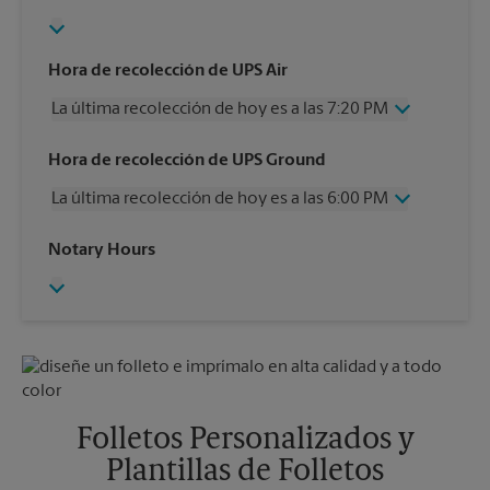
Hora de recolección de UPS Air
La última recolección de hoy es a las 7:20 PM
Miércoles
7:20 PM
Hora de recolección de UPS Ground
Jueves
7:20 PM
La última recolección de hoy es a las 6:00 PM
Viernes
7:20 PM
Sábado
4:00 PM
Miércoles
6:00 PM
Notary Hours
Domingo
Sin Recolección
Jueves
6:00 PM
Lunes
7:20 PM
Viernes
6:00 PM
Martes
7:20 PM
Sábado
3:30 PM
Domingo
Sin Recolección
Lunes
6:00 PM
Martes
6:00 PM
Folletos Personalizados y
Plantillas de Folletos