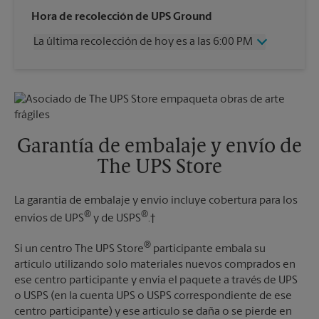
Miércoles
6:00 PM
Hora de recolección de UPS Ground
Jueves
6:00 PM
La última recolección de hoy es a las 6:00 PM
Viernes
6:00 PM
Sábado
2:00 PM
Miércoles
6:00 PM
Domingo
Sin Recolección
Jueves
6:00 PM
Lunes
6:00 PM
Viernes
6:00 PM
Martes
6:00 PM
Sábado
Sin Recolección
Domingo
Sin Recolección
Garantía de embalaje y envío de
Lunes
6:00 PM
The UPS Store
Martes
6:00 PM
La garantía de embalaje y envío incluye cobertura para los
®
®
envíos de UPS
y de USPS
.†
®
Si un centro The UPS Store
participante embala su
artículo utilizando solo materiales nuevos comprados en
ese centro participante y envía el paquete a través de UPS
o USPS (en la cuenta UPS o USPS correspondiente de ese
centro participante) y ese artículo se daña o se pierde en