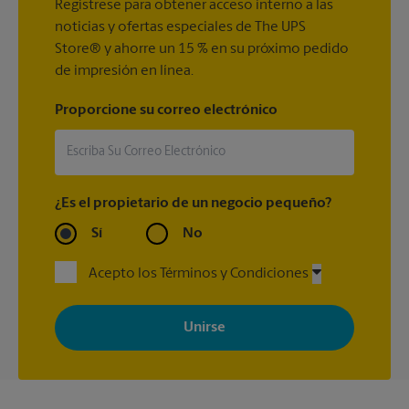
Regístrese para obtener acceso interno a las
noticias y ofertas especiales de The UPS
Store® y ahorre un 15 % en su próximo pedido
de impresión en línea.
Proporcione su correo electrónico
¿Es el propietario de un negocio pequeño?
Sí
No
Acepto los Términos y Condiciones
Al registrarse, acepta recibir correos electrónicos de The UPS
Store con noticias, ofertas especiales, promociones y mensajes
adaptados a sus intereses. Puede darse de baja en cualquier
momento. Para más información, consulte nuestra política de
privacidad. Los centros están bajo la titularidad y la gestión
independiente de franquiciados. Varias ofertas pueden estar
disponibles solo en algunos centros participantes. Para más
información, contacte al centro The UPS Store en su ciudad.