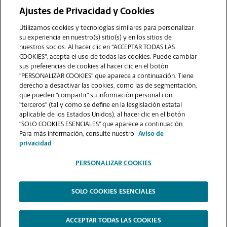
Ajustes de Privacidad y Cookies
COMUNÍQUESE CON NOSOTROS
Utilizamos cookies y tecnologías similares para personalizar
su experiencia en nuestro(s) sitio(s) y en los sitios de
nuestros socios. Al hacer clic en "ACCEPTAR TODAS LAS
COOKIES", acepta el uso de todas las cookies. Puede cambiar
sus preferencias de cookies al hacer clic en el botón
"PERSONALIZAR COOKIES" que aparece a continuación. Tiene
derecho a desactivar las cookies, como las de segmentación,
que pueden "compartir" su información personal con
"terceros" (tal y como se define en la lesgislación estatal
aplicable de los Estados Unidos), al hacer clic en el botón
"SOLO COOKIES ESENCIALES" que aparece a continuación.
VER LA PÁGINA DE LA TIENDA
Para más información, consulte nuestro
Aviso de
privacidad
PERSONALIZAR COOKIES
SOLO COOKIES ESENCIALES
Copyright © 1994-
2026
.
The UPS Store
|
Aviso de Privacidad
|
Términos de Uso del Sitio Web
|
Contraste Alto
ACCEPTAR TODAS LAS COOKIES
PERSONALIZAR COOKIES