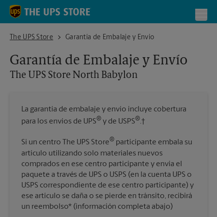
Skip to content
Return to Nav
Toggl
The UPS Store North Babylon
The UPS Store
Garantía de Embalaje y Envío
Garantía de Embalaje y Envío
The UPS Store
North Babylon
La garantía de embalaje y envío incluye cobertura
®
®
para los envíos de UPS
y de USPS
.†
®
Si un centro The UPS Store
participante embala su
artículo utilizando solo materiales nuevos
comprados en ese centro participante y envía el
paquete a través de UPS o USPS (en la cuenta UPS o
USPS correspondiente de ese centro participante) y
ese artículo se daña o se pierde en tránsito, recibirá
un reembolso* (información completa abajo)