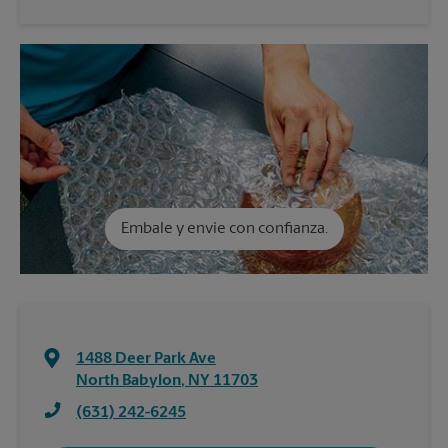
Embale y envíe con confianza.
1488 Deer Park Ave
North Babylon
,
NY
11703
(631) 242-6245