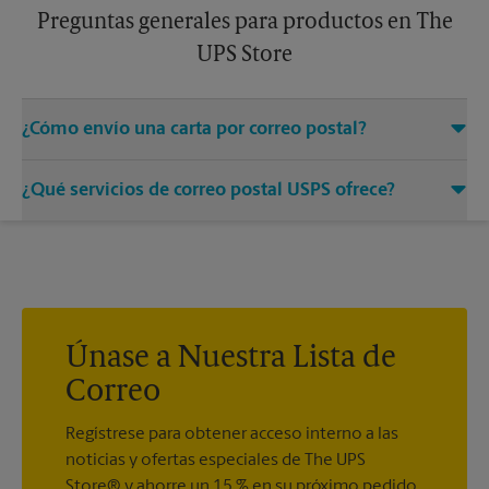
Preguntas generales para productos en The
UPS Store
¿Cómo envío una carta por correo postal?
Solo entregue su sobre con el franqueo adecuado a un
¿Qué servicios de correo postal USPS ofrece?
asociado en este centro de The UPS Store y permítanos
encargarnos del resto.
®
Ofrecemos correo medido, sellos postales, Priority Mail
,
®
®
Priority Mail Express
, First-Class Mail
, Every Door Direct
®
®
®
Mail
, Every Door Direct Mail - Retail
, Media Mail
, Entrega
®
del correo postal del ejército, Parcel Select
, Global Express
®
®
Guaranteed
, Priority Mail Express International
, Priority
Únase a Nuestra Lista de
®
®
®
Mail International
, First-Class Mail
International
, USPS
Correo
®
Tracking
(incluido con la mayoría de los servicios de
®
paquetes), Certified Mail
y acuse de recibo.
Regístrese para obtener acceso interno a las
noticias y ofertas especiales de The UPS
Store® y ahorre un 15 % en su próximo pedido