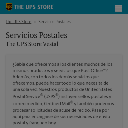
Skip to content
Return to Nav
Toggl
The UPS Store Vestal
The UPS Store
Servicios Postales
Servicios Postales
The UPS Store
Vestal
¿Sabía que ofrecemos a los clientes muchos de los
mismos productos y servicios que Post Office™?
Además, con todos los demás servicios que
ofrecemos, puede hacer todo lo que necesita de
una sola vez. Nuestros productos de United States
®
®
Postal Service
(USPS
) incluyen sellos postales y
®
correo medido, Certified Mail
y también podemos
procesar solicitudes de acuse de recibo. Pase por
aquí para encargarse de sus necesidades de envío
postal y franqueo hoy.