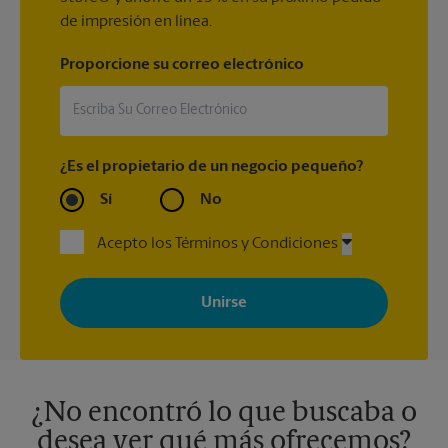
de impresión en línea.
Proporcione su correo electrónico
¿Es el propietario de un negocio pequeño?
Sí
No
Acepto los Términos y Condiciones
Al registrarse, acepta recibir correos electrónicos de The UPS
Store con noticias, ofertas especiales, promociones y mensajes
adaptados a sus intereses. Puede darse de baja en cualquier
momento. Para más información, consulte nuestra política de
privacidad. Los centros están bajo la titularidad y la gestión
independiente de franquiciados. Varias ofertas pueden estar
disponibles solo en algunos centros participantes. Para más
información, contacte al centro The UPS Store en su ciudad.
¿No encontró lo que buscaba o
desea ver qué más ofrecemos?