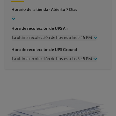
Horario de la tienda
- Abierto 7 Días
Hora de recolección de UPS Air
La última recolección de hoy es a las 5:45 PM
Miércoles
5:45 PM
Hora de recolección de UPS Ground
Jueves
5:45 PM
La última recolección de hoy es a las 5:45 PM
Viernes
5:45 PM
Sábado
12:00 PM
Miércoles
5:45 PM
Domingo
Sin Recolección
Jueves
5:45 PM
Lunes
5:45 PM
Viernes
5:45 PM
Martes
5:45 PM
Sábado
Sin Recolección
Domingo
Sin Recolección
Lunes
5:45 PM
Martes
5:45 PM