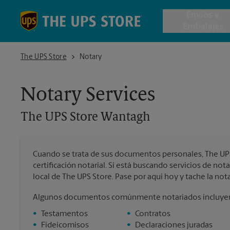
Skip to content
Return to Nav
Envios y
Embalajes
The UPS Store Wantagh
The UPS Store
Notary
Envío de 
Notary Services
Cajas de 
The UPS Store
Wantagh
Servicios 
Cuando se trata de sus documentos personales, The UPS 
Envío Inte
certificación notarial. Si está buscando servicios de no
local de The UPS Store. Pase por aquí hoy y tache la notar
Algunos documentos comúnmente notariados incluye
Todos los
•
Testamentos
•
Contratos
•
Fideicomisos
•
Declaraciones juradas