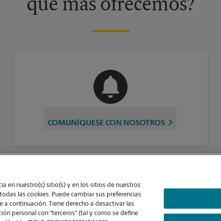
qué más ofrecemos?
COMUNÍQUESE CON NOSOTROS
a en nuestro(s) sitio(s) y en los sitios de nuestros
laridad y la gestión independiente de franquiciados. The UPS Store Inc., como
 todas las cookies. Puede cambiar sus preferencias
us empleados. Cada dueño de franquicia determina la capacitación y los requisitos
 a continuación. Tiene derecho a desactivar las
basarse en las leyes del estado en donde operan.
ón personal con "terceros" (tal y como se define
Contraste Alto