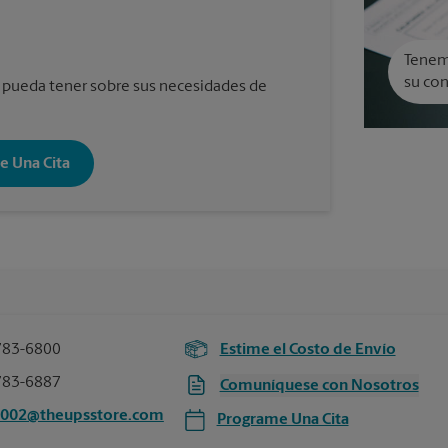
Tenemo
su con
 pueda tener sobre sus necesidades de
e Una Cita
783-6800
Estime el Costo de Envío
783-6887
Comuníquese con Nosotros
1002@theupsstore.com
Programe Una Cita