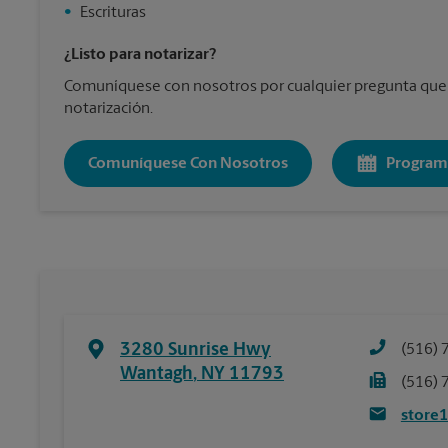
•
Escrituras
¿Listo para notarizar?
Comuníquese con nosotros por cualquier pregunta que
notarización.
Comuníquese Con Nosotros
Program
3280 Sunrise Hwy
(516) 
Wantagh
,
NY
11793
(516) 
store