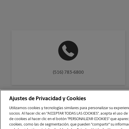
(516) 783-6800
Ajustes de Privacidad y Cookies
Copyright © 1994-
2026
.
Utilizamos cookies y tecnologías similares para personalizar su experienci
Como es un negocio de franquicias, cada centro The UPS Store está bajo la titu
socios. Al hacer clic en "ACCEPTAR TODAS LAS COOKIES", acepta el uso de
franquiciador, no le ofrece formación notarial al dueño de la franquicia o a s
de cookies al hacer clic en el botón "PERSONALIZAR COOKIES" que aparece
para obtener la condición notarial de The UPS Store, y estos requisitos deben 
cookies, como las de segmentación, que pueden "compartir" su informaci
The UPS Store
|
Aviso de Privacidad
|
Términos de Uso del Sitio Web
|