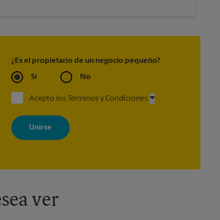
¿Es el propietario de un negocio pequeño?
Sí
No
Acepto los Términos y Condiciones
Al registrarse, acepta recibir correos electrónicos de The UPS Store
con noticias, ofertas especiales, promociones y mensajes
adaptados a sus intereses. Puede darse de baja en cualquier
momento. Para más información, consulte nuestra política de
privacidad. Los centros están bajo la titularidad y la gestión
independiente de franquiciados. Varias ofertas pueden estar
disponibles solo en algunos centros participantes. Para más
información, contacte al centro The UPS Store en su ciudad.
sea ver