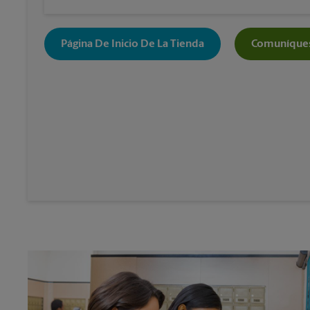
Página De Inicio De La Tienda
Comuníques