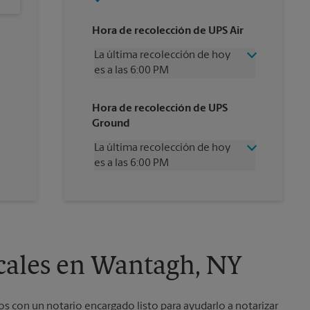
Hora de recolección de UPS Air
La última recolección de hoy
es a las 6:00 PM
Miércoles
6:00 PM
Hora de recolección de UPS
Jueves
6:00 PM
Ground
Viernes
6:00 PM
Sábado
3:00 PM
La última recolección de hoy
Domingo
Sin Recolección
es a las 6:00 PM
Lunes
6:00 PM
Martes
6:00 PM
Miércoles
6:00 PM
Jueves
6:00 PM
Viernes
6:00 PM
Sábado
Sin Recolección
Domingo
Sin Recolección
ocales en Wantagh, NY
Lunes
6:00 PM
Martes
6:00 PM
 con un notario encargado listo para ayudarlo a notarizar