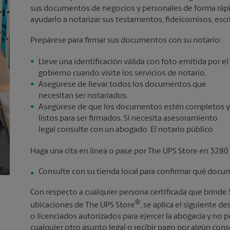
sus documentos de negocios y personales de forma rápida
ayudarlo a notarizar sus testamentos, fideicomisos, escri
Prepárese para firmar sus documentos con su notario:
Lleve una identificación válida con foto emitida por el
gobierno cuando visite los servicios de notario.
Asegúrese de llevar todos los documentos que
necesitan ser notariados.
Asegúrese de que los documentos estén completos y
listos para ser firmados. Si necesita asesoramiento
legal consulte con un abogado. El notario público
Haga una cita en línea o pase por The UPS Store en 328
Consulte con su tienda local para confirmar qué docu
Con respecto a cualquier persona certificada que brinde
®
ubicaciones de The UPS Store
, se aplica el siguiente
o licenciados autorizados para ejercer la abogacía y no
cualquier otro asunto legal o recibir pago por algún con